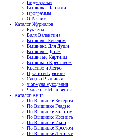
Видеоуроки
Вышивка Лентами
Программы
О Разном
Каталог Журналов
Буклеты
Валя Валентина
Вышивка Бисером
Вышивка Для Души
Вышивка Детям
Вышитые Картины
Вышиваю Крестиком
Красиво и Легко
Просто и Красиво
Сандра Вышивка
Формула Рукоделия
Чудесные Мгновения
Каталог Книг
По Вышивке Бисером
По Вышивке Гладью
По Вышивке Золотом
По Вышивке Изонить
По Вышивке Икон
По Вышивке Крестом
По Вышивке Лентами