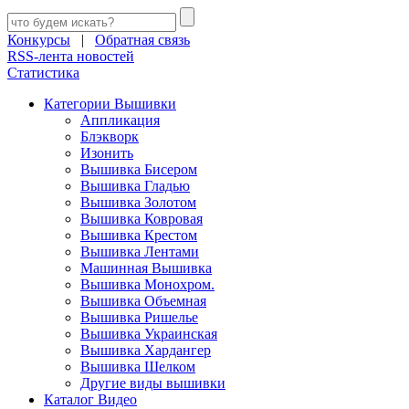
Конкурсы
|
Обратная связь
RSS-лента новостей
Статистика
Категории Вышивки
Аппликация
Блэкворк
Изонить
Вышивка Бисером
Вышивка Гладью
Вышивка Золотом
Вышивка Ковровая
Вышивка Крестом
Вышивка Лентами
Машинная Вышивка
Вышивка Монохром.
Вышивка Объемная
Вышивка Ришелье
Вышивка Украинская
Вышивка Хардангер
Вышивка Шелком
Другие виды вышивки
Каталог Видео