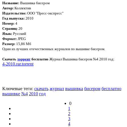
Название:
Вышивка бисером
Автор:
Коллектив
Издательство:
ООО "Пресс-экспресс"
Год выпуска:
2010
Номер:
4
Страниц:
20
Язык:
Русский
Формат:
JPEG
Размер:
15,86 Мб
Один из лучших отечественных журналов по вышивке бисером.
Скачать
торрент
бесплатно
Журнал Вышивка бисером №4 2010 год:
4-2010.rar.torrent
Ключевые теги:
скачать
журнал
вышивка
бисером
бесплатно
вышивке
№4
2010
год
0
1
2
3
4