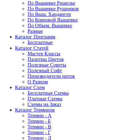
По Вышивке Ришелье
По Вышивке Рушников
По Выш. Хардангер
По Ковровой Вышивке
По Объем. Вышивке
Разные
Каталог Программ
Бесплатные
Каталог Статей
Мастер Классы
Палитры Цветов
Полезные Советы
Полезный Софт
Производители ниток
О Разном
Каталог Схем
Бесплатные Схемы
Платные Схемы
Схемы на Заказ
Каталог Терминов
Термин - А
Термин - Б
Термин - В
Термин - Г
Термин - Д