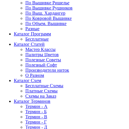
По Вышивке Ришелье
По Вышивке Рушников
По Выш. Хардангер
По Ковровой Вышивке
По Объем. Вышивке
Разные
Каталог Программ
Бесплатные
Каталог Статей
Мастер Классы
Палитры Цветов
Полезные Советы
Полезный Софт
Производители ниток
О Разном
Каталог Схем
Бесплатные Схемы
Платные Схемы
Схемы на Заказ
Каталог Терминов
Термин - А
Термин - Б
Термин - В
Термин - Г
Термин - Д