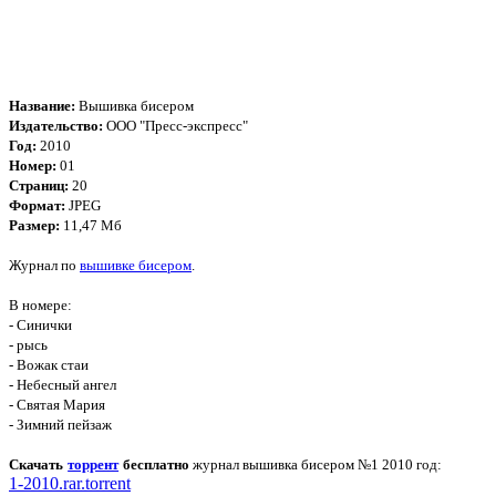
Название:
Вышивка бисером
Издательство:
ООО "Пресс-экспресс"
Год:
2010
Номер:
01
Страниц:
20
Формат:
JPEG
Размер:
11,47 Мб
Журнал по
вышивке бисером
.
В номере:
- Синички
- рысь
- Вожак стаи
- Небесный ангел
- Святая Мария
- Зимний пейзаж
Скачать
торрент
бесплатно
журнал вышивка бисером №1 2010 год:
1-2010.rar.torrent