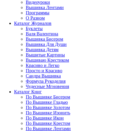
Видеоуроки
Вышивка Лентами
Программы
О Разном
Каталог Журналов
Буклеты
Валя Валентина
Вышивка Бисером
Вышивка Для Души
Вышивка Детям
Вышитые Картины
Вышиваю Крестиком
Красиво и Легко
Просто и Красиво
Сандра Вышивка
Формула Рукоделия
Чудесные Мгновения
Каталог Книг
По Вышивке Бисером
По Вышивке Гладью
По Вышивке Золотом
По Вышивке Изонить
По Вышивке Икон
По Вышивке Крестом
По Вышивке Лентами