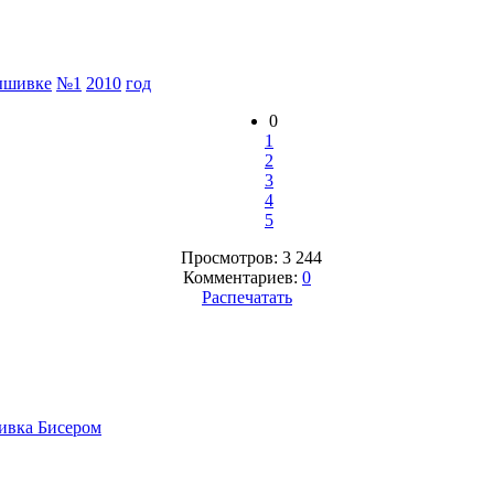
ышивке
№1
2010
год
0
1
2
3
4
5
Просмотров: 3 244
Комментариев:
0
Распечатать
вка Бисером