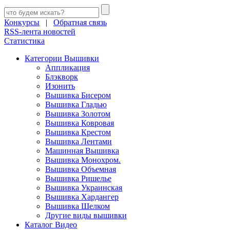
Конкурсы
|
Обратная связь
RSS-лента новостей
Статистика
Категории Вышивки
Аппликация
Блэкворк
Изонить
Вышивка Бисером
Вышивка Гладью
Вышивка Золотом
Вышивка Ковровая
Вышивка Крестом
Вышивка Лентами
Машинная Вышивка
Вышивка Монохром.
Вышивка Объемная
Вышивка Ришелье
Вышивка Украинская
Вышивка Хардангер
Вышивка Шелком
Другие виды вышивки
Каталог Видео