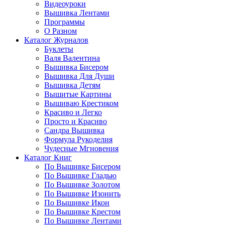
Видеоуроки
Вышивка Лентами
Программы
О Разном
Каталог Журналов
Буклеты
Валя Валентина
Вышивка Бисером
Вышивка Для Души
Вышивка Детям
Вышитые Картины
Вышиваю Крестиком
Красиво и Легко
Просто и Красиво
Сандра Вышивка
Формула Рукоделия
Чудесные Мгновения
Каталог Книг
По Вышивке Бисером
По Вышивке Гладью
По Вышивке Золотом
По Вышивке Изонить
По Вышивке Икон
По Вышивке Крестом
По Вышивке Лентами