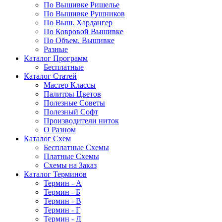
По Вышивке Ришелье
По Вышивке Рушников
По Выш. Хардангер
По Ковровой Вышивке
По Объем. Вышивке
Разные
Каталог Программ
Бесплатные
Каталог Статей
Мастер Классы
Палитры Цветов
Полезные Советы
Полезный Софт
Производители ниток
О Разном
Каталог Схем
Бесплатные Схемы
Платные Схемы
Схемы на Заказ
Каталог Терминов
Термин - А
Термин - Б
Термин - В
Термин - Г
Термин - Д