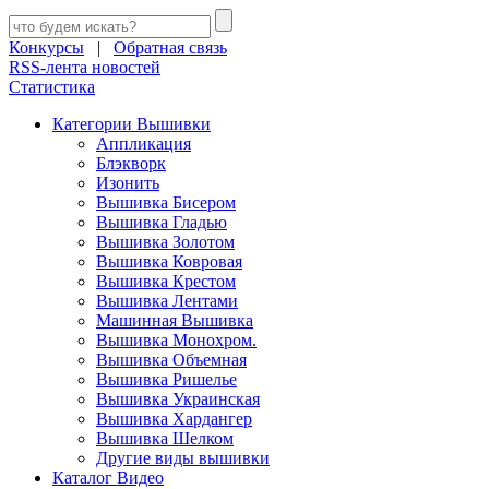
Конкурсы
|
Обратная связь
RSS-лента новостей
Статистика
Категории Вышивки
Аппликация
Блэкворк
Изонить
Вышивка Бисером
Вышивка Гладью
Вышивка Золотом
Вышивка Ковровая
Вышивка Крестом
Вышивка Лентами
Машинная Вышивка
Вышивка Монохром.
Вышивка Объемная
Вышивка Ришелье
Вышивка Украинская
Вышивка Хардангер
Вышивка Шелком
Другие виды вышивки
Каталог Видео