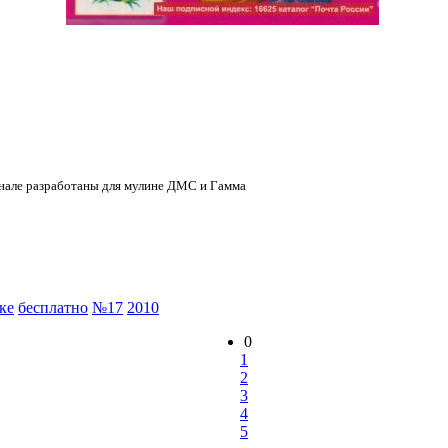
нале разработаны для мулине ДМС и Гамма
ке
бесплатно
№17
2010
0
1
2
3
4
5