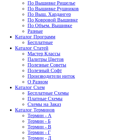
По Вышивке Ришелье
По Вышивке Рушников
По Выш. Хардангер
По Ковровой Вышивке
По Объем. Вышивке
Разные
Каталог Программ
Бесплатные
Каталог Статей
Мастер Классы
Палитры Цветов
Полезные Советы
Полезный Софт
Производители ниток
О Разном
Каталог Схем
Бесплатные Схемы
Платные Схемы
Схемы на Заказ
Каталог Терминов
Термин - А
Термин - Б
Термин - В
Термин - Г
Термин - Д