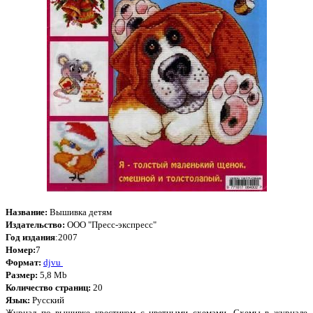
Название:
Вышивка детям
Издательство:
ООО "Пресс-экспресс"
Год издания
:2007
Номер:
7
Формат:
djvu
Размер:
5,8 Mb
Количество страниц:
20
Язык:
Русский
Журнал по вышивке крестиком с цветными схемами.
Схемы в журнале