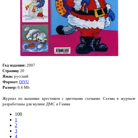
Год издания:
2007
Страниц:
20
Язык:
русский
Формат:
DJVU
Размер:
6.4 Mb
Журнал по вышивке крестиком с цветными схемами. Схемы в журнале
разработаны для мулине ДМС и Гамма
100
1
2
3
4