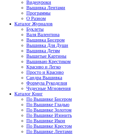
Видеоуроки
Вышивка Лентами
Программы
О Разном
Каталог Журналов
Буклеты
Валя Валентина
Вышивка Бисером
Вышивка Для Души
Вышивка Детям
Вышитые Картины
Вышиваю Крестиком
Красиво и Легко
Просто и Красиво
Сандра Вышивка
Формула Рукоделия
Чудесные Мгновения
Каталог Книг
По Вышивке Бисером
По Вышивке Гладью
По Вышивке Золотом
По Вышивке Изонить
По Вышивке Икон
По Вышивке Крестом
По Вышивке Лентами