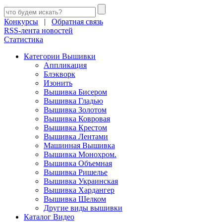
Конкурсы
|
Обратная связь
RSS-лента новостей
Статистика
Категории Вышивки
Аппликация
Блэкворк
Изонить
Вышивка Бисером
Вышивка Гладью
Вышивка Золотом
Вышивка Ковровая
Вышивка Крестом
Вышивка Лентами
Машинная Вышивка
Вышивка Монохром.
Вышивка Объемная
Вышивка Ришелье
Вышивка Украинская
Вышивка Хардангер
Вышивка Шелком
Другие виды вышивки
Каталог Видео