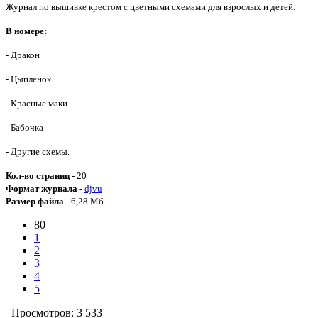
Журнал по вышивке крестом с цветными схемами для взрослых и детей.
В номере:
- Дракон
- Цыпленок
- Красные маки
- Бабочка
- Другие схемы.
Кол-во страниц
- 20
Формат журнала
-
djvu
Размер файла
- 6,28 Мб
80
1
2
3
4
5
Просмотров: 3 533