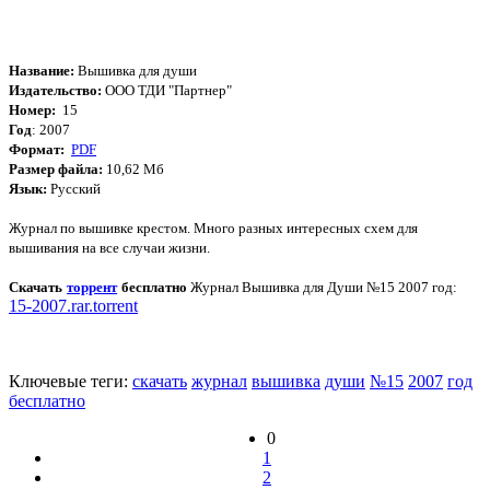
Название:
Вышивка для души
Издательство:
ООО ТДИ "Партнер"
Номер:
15
Год
: 2007
Формат:
PDF
Размер файла:
10,62 Мб
Язык:
Русский
Журнал по вышивке крестом. Много разных интересных схем для
вышивания на все случаи жизни.
Скачать
торрент
бесплатно
Журнал Вышивка для Души №15 2007 год:
15-2007.rar.torrent
Ключевые теги:
скачать
журнал
вышивка
души
№15
2007
год
бесплатно
0
1
2