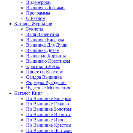
Видеоуроки
Вышивка Лентами
Программы
О Разном
Каталог Журналов
Буклеты
Валя Валентина
Вышивка Бисером
Вышивка Для Души
Вышивка Детям
Вышитые Картины
Вышиваю Крестиком
Красиво и Легко
Просто и Красиво
Сандра Вышивка
Формула Рукоделия
Чудесные Мгновения
Каталог Книг
По Вышивке Бисером
По Вышивке Гладью
По Вышивке Золотом
По Вышивке Изонить
По Вышивке Икон
По Вышивке Крестом
По Вышивке Лентами