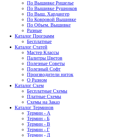
По Вышивке Ришелье
По Вышивке Рушников
По Выш. Хардангер
По Ковровой Вышивке
По Объем. Вышивке
Разные
Каталог Программ
Бесплатные
Каталог Статей
Мастер Классы
Палитры Цветов
Полезные Советы
Полезный Софт
Производители ниток
О Разном
Каталог Схем
Бесплатные Схемы
Платные Схемы
Схемы на Заказ
Каталог Терминов
Термин - А
Термин - Б
Термин - В
Термин - Г
Термин - Д