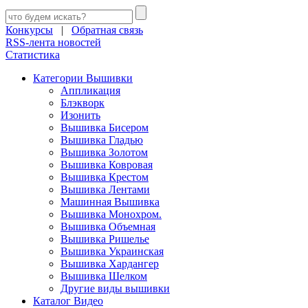
Конкурсы
|
Обратная связь
RSS-лента новостей
Статистика
Категории Вышивки
Аппликация
Блэкворк
Изонить
Вышивка Бисером
Вышивка Гладью
Вышивка Золотом
Вышивка Ковровая
Вышивка Крестом
Вышивка Лентами
Машинная Вышивка
Вышивка Монохром.
Вышивка Объемная
Вышивка Ришелье
Вышивка Украинская
Вышивка Хардангер
Вышивка Шелком
Другие виды вышивки
Каталог Видео