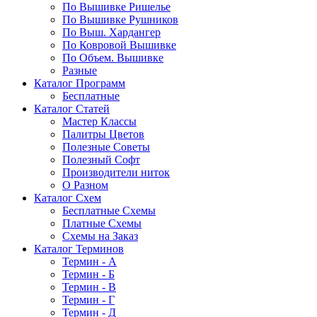
По Вышивке Ришелье
По Вышивке Рушников
По Выш. Хардангер
По Ковровой Вышивке
По Объем. Вышивке
Разные
Каталог Программ
Бесплатные
Каталог Статей
Мастер Классы
Палитры Цветов
Полезные Советы
Полезный Софт
Производители ниток
О Разном
Каталог Схем
Бесплатные Схемы
Платные Схемы
Схемы на Заказ
Каталог Терминов
Термин - А
Термин - Б
Термин - В
Термин - Г
Термин - Д