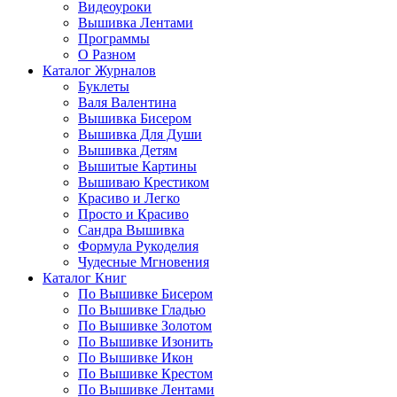
Видеоуроки
Вышивка Лентами
Программы
О Разном
Каталог Журналов
Буклеты
Валя Валентина
Вышивка Бисером
Вышивка Для Души
Вышивка Детям
Вышитые Картины
Вышиваю Крестиком
Красиво и Легко
Просто и Красиво
Сандра Вышивка
Формула Рукоделия
Чудесные Мгновения
Каталог Книг
По Вышивке Бисером
По Вышивке Гладью
По Вышивке Золотом
По Вышивке Изонить
По Вышивке Икон
По Вышивке Крестом
По Вышивке Лентами