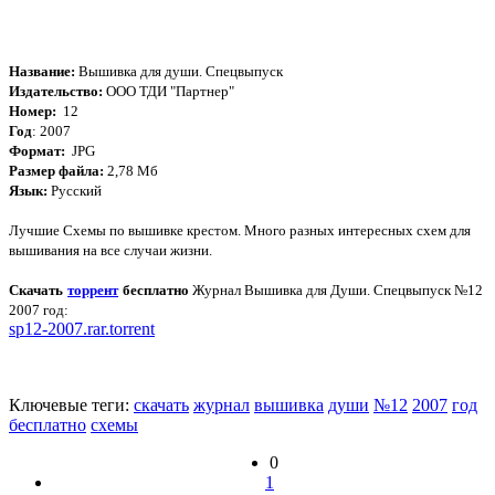
Название:
Вышивка для души. Спецвыпуск
Издательство:
ООО ТДИ "Партнер"
Номер:
1
2
Год
: 2007
Формат:
JPG
Размер файла:
2,78 Мб
Язык:
Русский
Лучшие Схемы по вышивке крестом. Много разных интересных схем для
вышивания на все случаи жизни.
Скачать
торрент
бесплатно
Журнал Вышивка для Души. Спецвыпуск №12
2007 год:
sp12-2007.rar.torrent
Ключевые теги:
скачать
журнал
вышивка
души
№12
2007
год
бесплатно
схемы
0
1