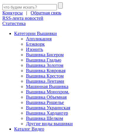
Конкурсы
|
Обратная связь
RSS-лента новостей
Статистика
Категории Вышивки
Аппликация
Блэкворк
Изонить
Вышивка Бисером
Вышивка Гладью
Вышивка Золотом
Вышивка Ковровая
Вышивка Крестом
Вышивка Лентами
Машинная Вышивка
Вышивка Монохром.
Вышивка Объемная
Вышивка Ришелье
Вышивка Украинская
Вышивка Хардангер
Вышивка Шелком
Другие виды вышивки
Каталог Видео