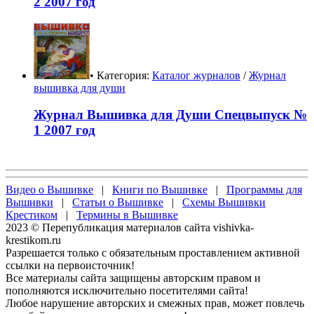
2 2007 год
• Категория:
Каталог журналов
/
Журнал
вышивка для души
Журнал Вышивка для Души Спецвыпуск №
1 2007 год
Видео о Вышивке
|
Книги по Вышивке
|
Программы для
Вышивки
|
Статьи о Вышивке
|
Схемы Вышивки
Крестиком
|
Термины в Вышивке
2023 © Перепубликация материалов сайта vishivka-
krestikom.ru
Разрешается только с обязательным проставлением активной
ссылки на первоисточник!
Все материалы сайта защищены авторским правом и
пополняются исключительно посетителями сайта!
Любое нарушение авторских и смежных прав, может повлечь