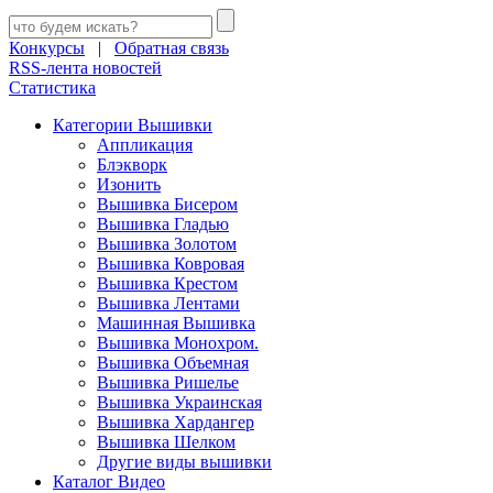
Конкурсы
|
Обратная связь
RSS-лента новостей
Статистика
Категории Вышивки
Аппликация
Блэкворк
Изонить
Вышивка Бисером
Вышивка Гладью
Вышивка Золотом
Вышивка Ковровая
Вышивка Крестом
Вышивка Лентами
Машинная Вышивка
Вышивка Монохром.
Вышивка Объемная
Вышивка Ришелье
Вышивка Украинская
Вышивка Хардангер
Вышивка Шелком
Другие виды вышивки
Каталог Видео