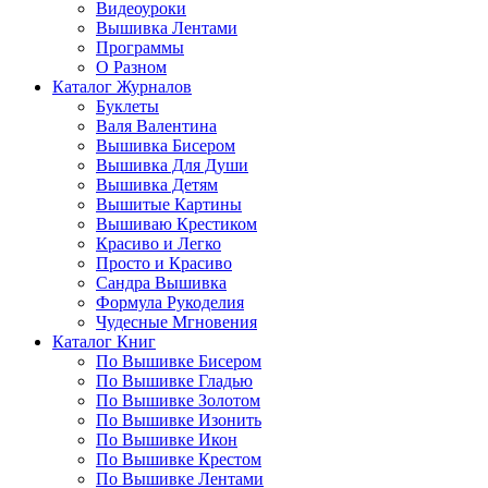
Видеоуроки
Вышивка Лентами
Программы
О Разном
Каталог Журналов
Буклеты
Валя Валентина
Вышивка Бисером
Вышивка Для Души
Вышивка Детям
Вышитые Картины
Вышиваю Крестиком
Красиво и Легко
Просто и Красиво
Сандра Вышивка
Формула Рукоделия
Чудесные Мгновения
Каталог Книг
По Вышивке Бисером
По Вышивке Гладью
По Вышивке Золотом
По Вышивке Изонить
По Вышивке Икон
По Вышивке Крестом
По Вышивке Лентами