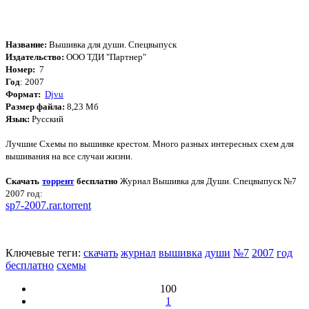
Название:
Вышивка для души. Спецвыпуск
Издательство:
ООО ТДИ "Партнер"
Номер:
7
Год
: 2007
Формат:
Djvu
Размер файла:
8,23 Мб
Язык:
Русский
Лучшие Схемы по вышивке крестом. Много разных интересных схем для
вышивания на все случаи жизни.
Скачать
торрент
бесплатно
Журнал Вышивка для Души. Спецвыпуск №7
2007 год:
sp7-2007.rar.torrent
Ключевые теги:
скачать
журнал
вышивка
души
№7
2007
год
бесплатно
схемы
100
1