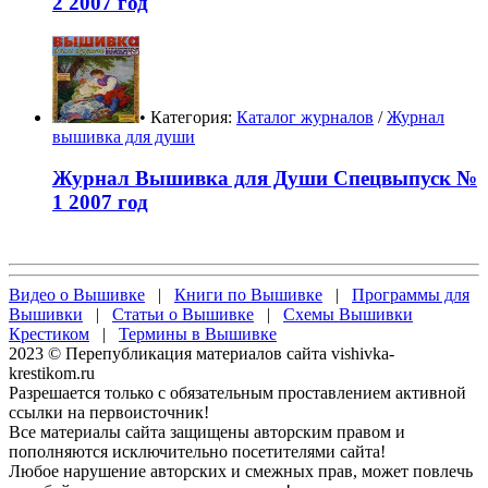
2 2007 год
• Категория:
Каталог журналов
/
Журнал
вышивка для души
Журнал Вышивка для Души Спецвыпуск №
1 2007 год
Видео о Вышивке
|
Книги по Вышивке
|
Программы для
Вышивки
|
Статьи о Вышивке
|
Схемы Вышивки
Крестиком
|
Термины в Вышивке
2023 © Перепубликация материалов сайта vishivka-
krestikom.ru
Разрешается только с обязательным проставлением активной
ссылки на первоисточник!
Все материалы сайта защищены авторским правом и
пополняются исключительно посетителями сайта!
Любое нарушение авторских и смежных прав, может повлечь