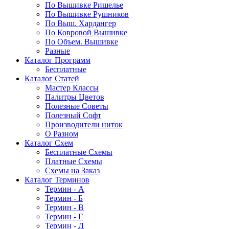
По Вышивке Ришелье
По Вышивке Рушников
По Выш. Хардангер
По Ковровой Вышивке
По Объем. Вышивке
Разные
Каталог Программ
Бесплатные
Каталог Статей
Мастер Классы
Палитры Цветов
Полезные Советы
Полезный Софт
Производители ниток
О Разном
Каталог Схем
Бесплатные Схемы
Платные Схемы
Схемы на Заказ
Каталог Терминов
Термин - А
Термин - Б
Термин - В
Термин - Г
Термин - Д