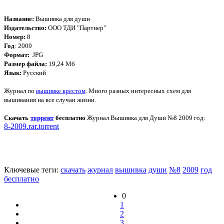
Название:
Вышивка для души
Издательство:
ООО ТДИ "Партнер"
Номер:
8
Год
: 2009
Формат:
JPG
Размер файла:
19,24 Мб
Язык:
Русский
Журнал по
вышивке крестом
. Много разных интересных схем для
вышивания на все случаи жизни.
Скачать
торрент
бесплатно
Журнал Вышивка для Души №8 2009 год
:
8-2009.rar.torrent
Ключевые теги:
скачать
журнал
вышивка
души
№8
2009
год
бесплатно
0
1
2
3