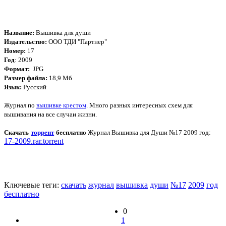
Название:
Вышивка для души
Издательство:
ООО ТДИ "Партнер"
Номер:
17
Год
: 2009
Формат:
JPG
Размер файла:
18,9 Мб
Язык:
Русский
Журнал по
вышивке крестом
. Много разных интересных схем для
вышивания на все случаи жизни.
Скачать
торрент
бесплатно
Журнал Вышивка для Души №17 2009 год
:
17-2009.rar.torrent
Ключевые теги:
скачать
журнал
вышивка
души
№17
2009
год
бесплатно
0
1