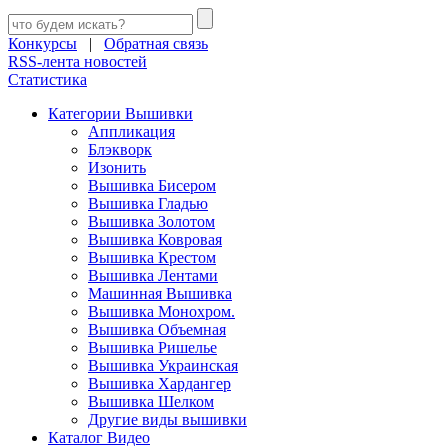
Конкурсы
|
Обратная связь
RSS-лента новостей
Статистика
Категории Вышивки
Аппликация
Блэкворк
Изонить
Вышивка Бисером
Вышивка Гладью
Вышивка Золотом
Вышивка Ковровая
Вышивка Крестом
Вышивка Лентами
Машинная Вышивка
Вышивка Монохром.
Вышивка Объемная
Вышивка Ришелье
Вышивка Украинская
Вышивка Хардангер
Вышивка Шелком
Другие виды вышивки
Каталог Видео