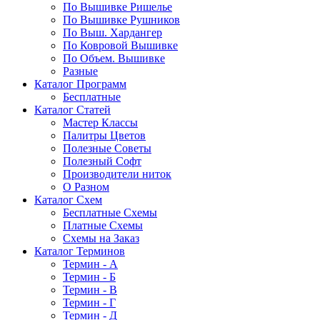
По Вышивке Ришелье
По Вышивке Рушников
По Выш. Хардангер
По Ковровой Вышивке
По Объем. Вышивке
Разные
Каталог Программ
Бесплатные
Каталог Статей
Мастер Классы
Палитры Цветов
Полезные Советы
Полезный Софт
Производители ниток
О Разном
Каталог Схем
Бесплатные Схемы
Платные Схемы
Схемы на Заказ
Каталог Терминов
Термин - А
Термин - Б
Термин - В
Термин - Г
Термин - Д