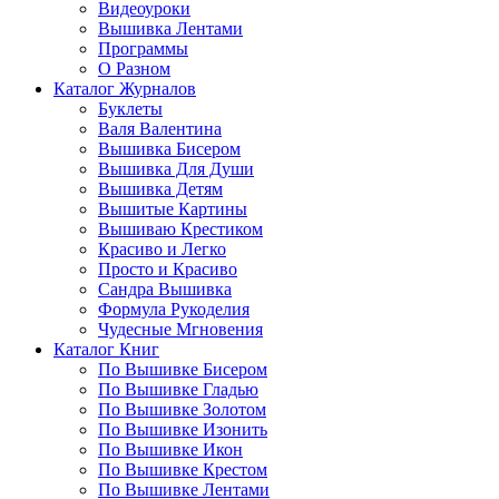
Видеоуроки
Вышивка Лентами
Программы
О Разном
Каталог Журналов
Буклеты
Валя Валентина
Вышивка Бисером
Вышивка Для Души
Вышивка Детям
Вышитые Картины
Вышиваю Крестиком
Красиво и Легко
Просто и Красиво
Сандра Вышивка
Формула Рукоделия
Чудесные Мгновения
Каталог Книг
По Вышивке Бисером
По Вышивке Гладью
По Вышивке Золотом
По Вышивке Изонить
По Вышивке Икон
По Вышивке Крестом
По Вышивке Лентами