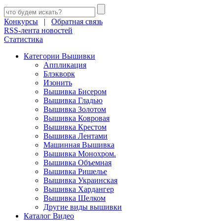
Конкурсы
|
Обратная связь
RSS-лента новостей
Статистика
Категории Вышивки
Аппликация
Блэкворк
Изонить
Вышивка Бисером
Вышивка Гладью
Вышивка Золотом
Вышивка Ковровая
Вышивка Крестом
Вышивка Лентами
Машинная Вышивка
Вышивка Монохром.
Вышивка Объемная
Вышивка Ришелье
Вышивка Украинская
Вышивка Хардангер
Вышивка Шелком
Другие виды вышивки
Каталог Видео