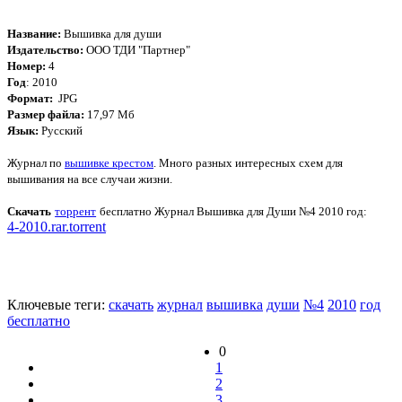
Название:
Вышивка для души
Издательство:
ООО ТДИ "Партнер"
Номер:
4
Год
: 2010
Формат:
JPG
Размер файла:
17,97 Мб
Язык:
Русский
Журнал по
вышивке крестом
. Много разных интересных схем для
вышивания на все случаи жизни.
Скачать
торрент
бесплатно
Журнал Вышивка для Души №4 2010 год
:
4-2010.rar.torrent
Ключевые теги:
скачать
журнал
вышивка
души
№4
2010
год
бесплатно
0
1
2
3