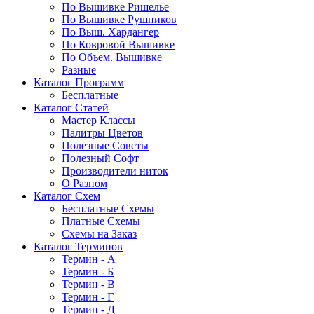
По Вышивке Ришелье
По Вышивке Рушников
По Выш. Хардангер
По Ковровой Вышивке
По Объем. Вышивке
Разные
Каталог Программ
Бесплатные
Каталог Статей
Мастер Классы
Палитры Цветов
Полезные Советы
Полезный Софт
Производители ниток
О Разном
Каталог Схем
Бесплатные Схемы
Платные Схемы
Схемы на Заказ
Каталог Терминов
Термин - А
Термин - Б
Термин - В
Термин - Г
Термин - Д