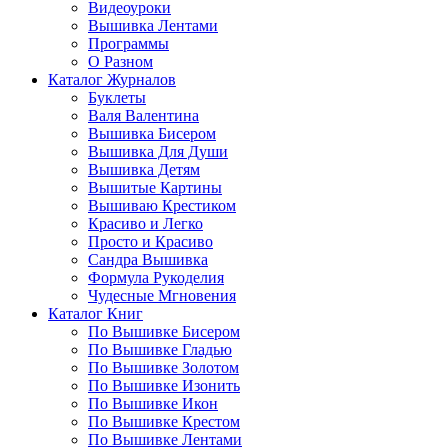
Видеоуроки
Вышивка Лентами
Программы
О Разном
Каталог Журналов
Буклеты
Валя Валентина
Вышивка Бисером
Вышивка Для Души
Вышивка Детям
Вышитые Картины
Вышиваю Крестиком
Красиво и Легко
Просто и Красиво
Сандра Вышивка
Формула Рукоделия
Чудесные Мгновения
Каталог Книг
По Вышивке Бисером
По Вышивке Гладью
По Вышивке Золотом
По Вышивке Изонить
По Вышивке Икон
По Вышивке Крестом
По Вышивке Лентами