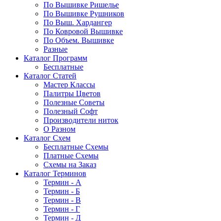
По Вышивке Ришелье
По Вышивке Рушников
По Выш. Хардангер
По Ковровой Вышивке
По Объем. Вышивке
Разные
Каталог Программ
Бесплатные
Каталог Статей
Мастер Классы
Палитры Цветов
Полезные Советы
Полезный Софт
Производители ниток
О Разном
Каталог Схем
Бесплатные Схемы
Платные Схемы
Схемы на Заказ
Каталог Терминов
Термин - А
Термин - Б
Термин - В
Термин - Г
Термин - Д