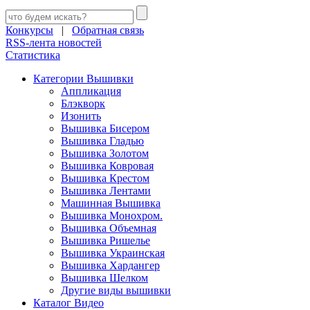
Конкурсы
|
Обратная связь
RSS-лента новостей
Статистика
Категории Вышивки
Аппликация
Блэкворк
Изонить
Вышивка Бисером
Вышивка Гладью
Вышивка Золотом
Вышивка Ковровая
Вышивка Крестом
Вышивка Лентами
Машинная Вышивка
Вышивка Монохром.
Вышивка Объемная
Вышивка Ришелье
Вышивка Украинская
Вышивка Хардангер
Вышивка Шелком
Другие виды вышивки
Каталог Видео