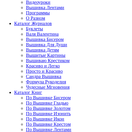
Видеоуроки
Вышивка Лентами
Программы
О Разном
Каталог Журналов
Буклеты
Валя Валентина
Вышивка Бисером
Вышивка Для Души
Вышивка Детям
Вышитые Картины
Вышиваю Крестиком
Красиво и Легко
Просто и Красиво
Сандра Вышивка
Формула Рукоделия
Чудесные Мгновения
Каталог Книг
По Вышивке Бисером
По Вышивке Гладью
По Вышивке Золотом
По Вышивке Изонить
По Вышивке Икон
По Вышивке Крестом
По Вышивке Лентами