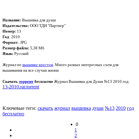
Название:
Вышивка для души
Издательство:
ООО ТДИ "Партнер"
Номер:
13
Год
: 2010
Формат:
JPG
Размер файла:
5,38 Мб
Язык:
Русский
Журнал по
вышивке крестом
. Много разных интересных схем для
вышивания на все случаи жизни.
Скачать
торрент
бесплатно
Журнал Вышивка для Души №13 2010 год
:
13-2010.rar.torrent
Ключевые теги:
скачать
журнал
вышивка
души
№13
2010
год
бесплатно
0
1
2