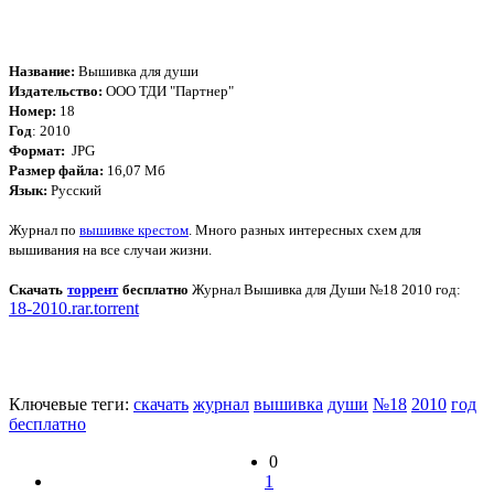
Название:
Вышивка для души
Издательство:
ООО ТДИ "Партнер"
Номер:
18
Год
: 2010
Формат:
JPG
Размер файла:
16,07 Мб
Язык:
Русский
Журнал по
вышивке крестом
. Много разных интересных схем для
вышивания на все случаи жизни.
Скачать
торрент
бесплатно
Журнал Вышивка для Души №18 2010 год
:
18-2010.rar.torrent
Ключевые теги:
скачать
журнал
вышивка
души
№18
2010
год
бесплатно
0
1