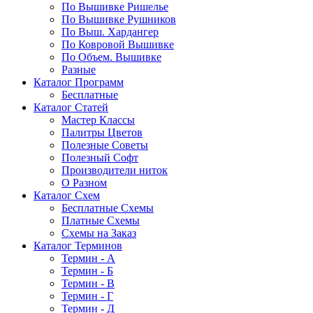
По Вышивке Ришелье
По Вышивке Рушников
По Выш. Хардангер
По Ковровой Вышивке
По Объем. Вышивке
Разные
Каталог Программ
Бесплатные
Каталог Статей
Мастер Классы
Палитры Цветов
Полезные Советы
Полезный Софт
Производители ниток
О Разном
Каталог Схем
Бесплатные Схемы
Платные Схемы
Схемы на Заказ
Каталог Терминов
Термин - А
Термин - Б
Термин - В
Термин - Г
Термин - Д