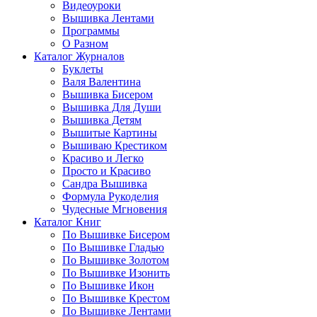
Видеоуроки
Вышивка Лентами
Программы
О Разном
Каталог Журналов
Буклеты
Валя Валентина
Вышивка Бисером
Вышивка Для Души
Вышивка Детям
Вышитые Картины
Вышиваю Крестиком
Красиво и Легко
Просто и Красиво
Сандра Вышивка
Формула Рукоделия
Чудесные Мгновения
Каталог Книг
По Вышивке Бисером
По Вышивке Гладью
По Вышивке Золотом
По Вышивке Изонить
По Вышивке Икон
По Вышивке Крестом
По Вышивке Лентами