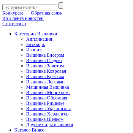
Конкурсы
|
Обратная связь
RSS-лента новостей
Статистика
Категории Вышивки
Аппликация
Блэкворк
Изонить
Вышивка Бисером
Вышивка Гладью
Вышивка Золотом
Вышивка Ковровая
Вышивка Крестом
Вышивка Лентами
Машинная Вышивка
Вышивка Монохром.
Вышивка Объемная
Вышивка Ришелье
Вышивка Украинская
Вышивка Хардангер
Вышивка Шелком
Другие виды вышивки
Каталог Видео