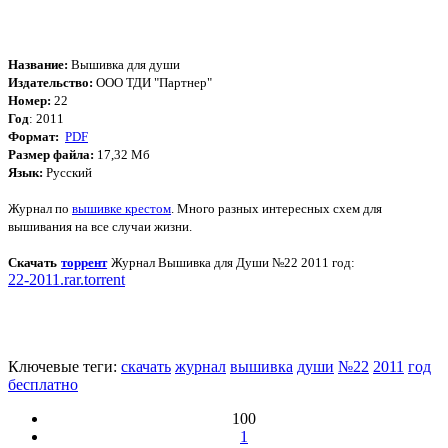
Название:
Вышивка для души
Издательство:
ООО ТДИ "Партнер"
Номер:
22
Год
: 2011
Формат:
PDF
Размер файла:
17,32
Мб
Язык:
Русский
Журнал по
вышивке крестом
. Много разных интересных схем для
вышивания на все случаи жизни.
Скачать
торрент
Журнал Вышивка для Души №22 2011 год
:
22-2011.rar.torrent
Ключевые теги:
скачать
журнал
вышивка
души
№22
2011
год
бесплатно
100
1