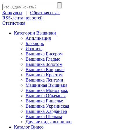
Конкурсы
|
Обратная связь
RSS-лента новостей
Статистика
Категории Вышивки
Аппликация
Блэкворк
Изонить
Вышивка Бисером
Вышивка Гладью
Вышивка Золотом
Вышивка Ковровая
Вышивка Крестом
Вышивка Лентами
Машинная Вышивка
Вышивка Монохром.
Вышивка Объемная
Вышивка Ришелье
Вышивка Украинская
Вышивка Хардангер
Вышивка Шелком
Другие виды вышивки
Каталог Видео