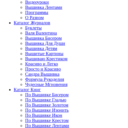
Видеоуроки
Вышивка Лентами
Программы
О Разном
Каталог Журналов
Буклеты
Валя Валентина
Вышивка Бисером
Вышивка Для Души
Вышивка Детям
Вышитые Картины
Вышиваю Крестиком
Красиво и Легко
Просто и Красиво
Сандра Вышивка
Формула Рукоделия
Чудесные Мгновения
Каталог Книг
По Вышивке Бисером
По Вышивке Гладью
По Вышивке Золотом
По Вышивке Изонить
По Вышивке Икон
По Вышивке Крестом
По Вышивке Лентами