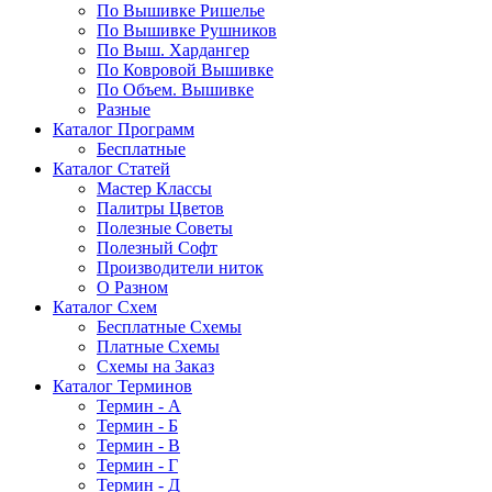
По Вышивке Ришелье
По Вышивке Рушников
По Выш. Хардангер
По Ковровой Вышивке
По Объем. Вышивке
Разные
Каталог Программ
Бесплатные
Каталог Статей
Мастер Классы
Палитры Цветов
Полезные Советы
Полезный Софт
Производители ниток
О Разном
Каталог Схем
Бесплатные Схемы
Платные Схемы
Схемы на Заказ
Каталог Терминов
Термин - А
Термин - Б
Термин - В
Термин - Г
Термин - Д