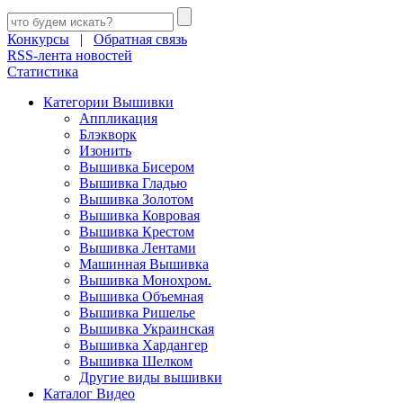
Конкурсы
|
Обратная связь
RSS-лента новостей
Статистика
Категории Вышивки
Аппликация
Блэкворк
Изонить
Вышивка Бисером
Вышивка Гладью
Вышивка Золотом
Вышивка Ковровая
Вышивка Крестом
Вышивка Лентами
Машинная Вышивка
Вышивка Монохром.
Вышивка Объемная
Вышивка Ришелье
Вышивка Украинская
Вышивка Хардангер
Вышивка Шелком
Другие виды вышивки
Каталог Видео