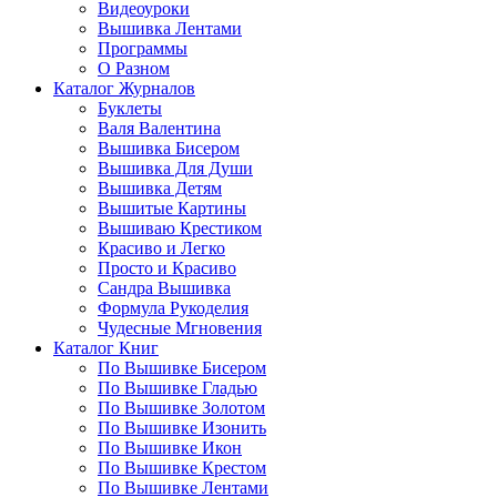
Видеоуроки
Вышивка Лентами
Программы
О Разном
Каталог Журналов
Буклеты
Валя Валентина
Вышивка Бисером
Вышивка Для Души
Вышивка Детям
Вышитые Картины
Вышиваю Крестиком
Красиво и Легко
Просто и Красиво
Сандра Вышивка
Формула Рукоделия
Чудесные Мгновения
Каталог Книг
По Вышивке Бисером
По Вышивке Гладью
По Вышивке Золотом
По Вышивке Изонить
По Вышивке Икон
По Вышивке Крестом
По Вышивке Лентами