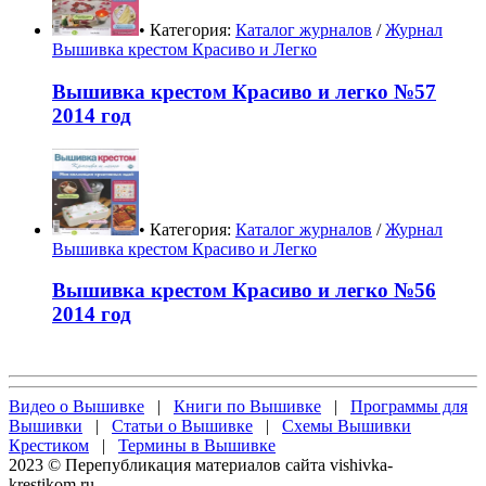
• Категория:
Каталог журналов
/
Журнал
Вышивка крестом Красиво и Легко
Вышивка крестом Красиво и легко №57
2014 год
• Категория:
Каталог журналов
/
Журнал
Вышивка крестом Красиво и Легко
Вышивка крестом Красиво и легко №56
2014 год
Видео о Вышивке
|
Книги по Вышивке
|
Программы для
Вышивки
|
Статьи о Вышивке
|
Схемы Вышивки
Крестиком
|
Термины в Вышивке
2023 © Перепубликация материалов сайта vishivka-
krestikom.ru