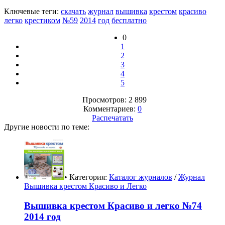
Ключевые теги:
скачать
журнал
вышивка
крестом
красиво
легко
крестиком
№59
2014
год
бесплатно
0
1
2
3
4
5
Просмотров: 2 899
Комментариев:
0
Распечатать
Другие новости по теме:
• Категория:
Каталог журналов
/
Журнал
Вышивка крестом Красиво и Легко
Вышивка крестом Красиво и легко №74
2014 год