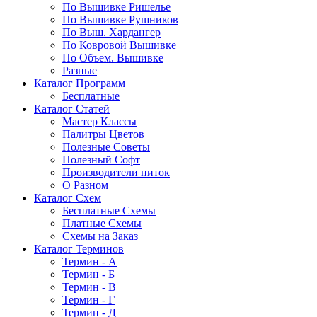
По Вышивке Ришелье
По Вышивке Рушников
По Выш. Хардангер
По Ковровой Вышивке
По Объем. Вышивке
Разные
Каталог Программ
Бесплатные
Каталог Статей
Мастер Классы
Палитры Цветов
Полезные Советы
Полезный Софт
Производители ниток
О Разном
Каталог Схем
Бесплатные Схемы
Платные Схемы
Схемы на Заказ
Каталог Терминов
Термин - А
Термин - Б
Термин - В
Термин - Г
Термин - Д