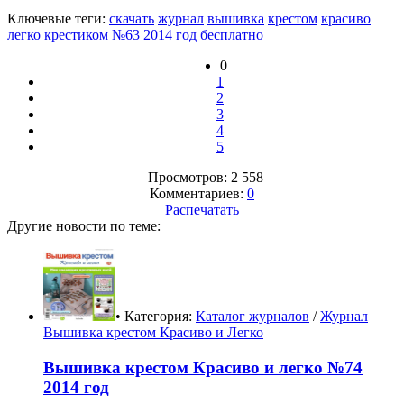
Ключевые теги:
скачать
журнал
вышивка
крестом
красиво
легко
крестиком
№63
2014
год
бесплатно
0
1
2
3
4
5
Просмотров: 2 558
Комментариев:
0
Распечатать
Другие новости по теме:
• Категория:
Каталог журналов
/
Журнал
Вышивка крестом Красиво и Легко
Вышивка крестом Красиво и легко №74
2014 год