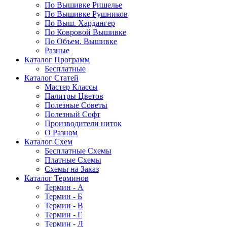
По Вышивке Ришелье
По Вышивке Рушников
По Выш. Хардангер
По Ковровой Вышивке
По Объем. Вышивке
Разные
Каталог Программ
Бесплатные
Каталог Статей
Мастер Классы
Палитры Цветов
Полезные Советы
Полезный Софт
Производители ниток
О Разном
Каталог Схем
Бесплатные Схемы
Платные Схемы
Схемы на Заказ
Каталог Терминов
Термин - А
Термин - Б
Термин - В
Термин - Г
Термин - Д