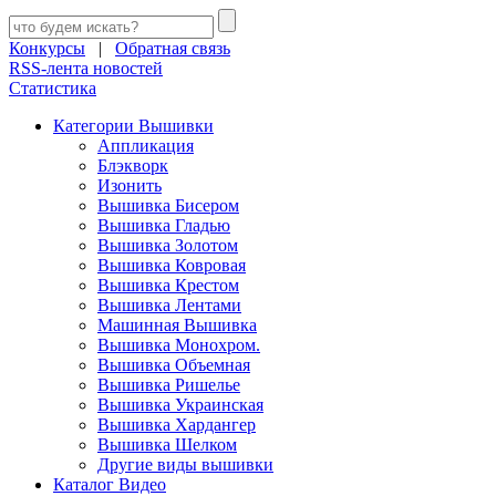
Конкурсы
|
Обратная связь
RSS-лента новостей
Статистика
Категории Вышивки
Аппликация
Блэкворк
Изонить
Вышивка Бисером
Вышивка Гладью
Вышивка Золотом
Вышивка Ковровая
Вышивка Крестом
Вышивка Лентами
Машинная Вышивка
Вышивка Монохром.
Вышивка Объемная
Вышивка Ришелье
Вышивка Украинская
Вышивка Хардангер
Вышивка Шелком
Другие виды вышивки
Каталог Видео