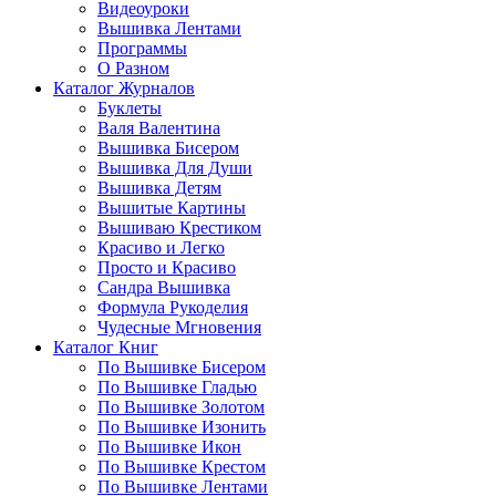
Видеоуроки
Вышивка Лентами
Программы
О Разном
Каталог Журналов
Буклеты
Валя Валентина
Вышивка Бисером
Вышивка Для Души
Вышивка Детям
Вышитые Картины
Вышиваю Крестиком
Красиво и Легко
Просто и Красиво
Сандра Вышивка
Формула Рукоделия
Чудесные Мгновения
Каталог Книг
По Вышивке Бисером
По Вышивке Гладью
По Вышивке Золотом
По Вышивке Изонить
По Вышивке Икон
По Вышивке Крестом
По Вышивке Лентами