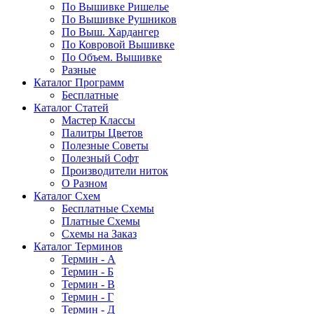
По Вышивке Ришелье
По Вышивке Рушников
По Выш. Хардангер
По Ковровой Вышивке
По Объем. Вышивке
Разные
Каталог Программ
Бесплатные
Каталог Статей
Мастер Классы
Палитры Цветов
Полезные Советы
Полезный Софт
Производители ниток
О Разном
Каталог Схем
Бесплатные Схемы
Платные Схемы
Схемы на Заказ
Каталог Терминов
Термин - А
Термин - Б
Термин - В
Термин - Г
Термин - Д