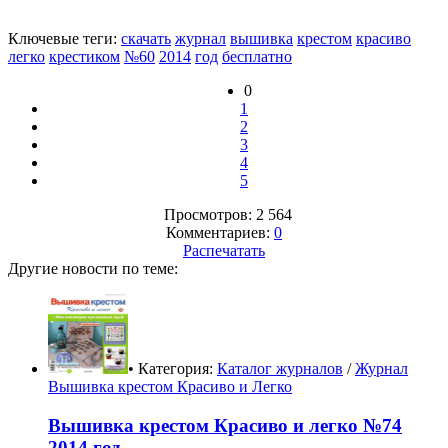
Ключевые теги:
скачать
журнал
вышивка
крестом
красиво
легко
крестиком
№60
2014
год
бесплатно
0
1
2
3
4
5
Просмотров: 2 564
Комментариев:
0
Распечатать
Другие новости по теме:
• Категория:
Каталог журналов
/
Журнал
Вышивка крестом Красиво и Легко
Вышивка крестом Красиво и легко №74
2014 год