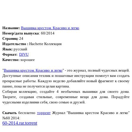
Название:
Вышивка крестом. Красиво и легко
Номер/дата выпуска
: 60/2014
Страниц:
24
Издательство :
Hachette Коллекция
Язык:
русский
Формат:
DJVU
Качество:
хорошее
"
Вышивка крестом. Красиво и легко
" - это журнал, полный чудесных вещей.
Доступные описания техник и пошаговые инструкции помогут вам создать
прекрасные работы. Каждую неделю добавляйте новый фрагмент к своему
панно, пока не получится целая картина.
Собирая коллекцию, создайте 4 необычных вышивки для своего дома.
Творите, создавая стильные, современные вещи для дома. Порадуйте
чудесными изделиями себя, свою семью и друзей.
Cкачать
бесплатно
торрент
Журнал "Вышивка крестом Красиво и легко"
№60 2014:
60-2014.rar.torrent