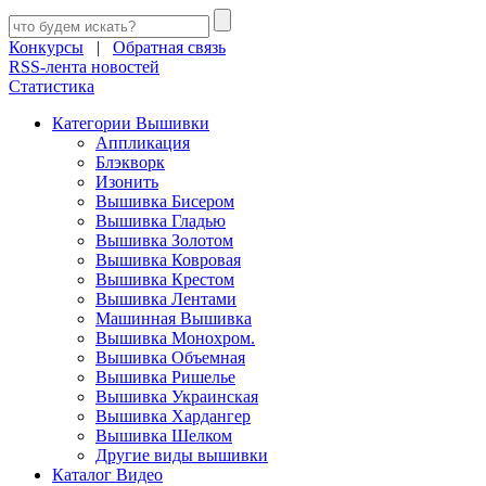
Конкурсы
|
Обратная связь
RSS-лента новостей
Статистика
Категории Вышивки
Аппликация
Блэкворк
Изонить
Вышивка Бисером
Вышивка Гладью
Вышивка Золотом
Вышивка Ковровая
Вышивка Крестом
Вышивка Лентами
Машинная Вышивка
Вышивка Монохром.
Вышивка Объемная
Вышивка Ришелье
Вышивка Украинская
Вышивка Хардангер
Вышивка Шелком
Другие виды вышивки
Каталог Видео