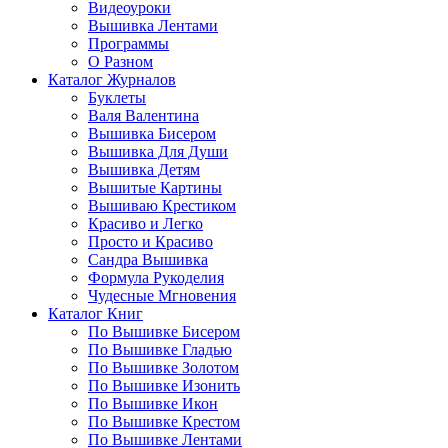
Видеоуроки
Вышивка Лентами
Программы
О Разном
Каталог Журналов
Буклеты
Валя Валентина
Вышивка Бисером
Вышивка Для Души
Вышивка Детям
Вышитые Картины
Вышиваю Крестиком
Красиво и Легко
Просто и Красиво
Сандра Вышивка
Формула Рукоделия
Чудесные Мгновения
Каталог Книг
По Вышивке Бисером
По Вышивке Гладью
По Вышивке Золотом
По Вышивке Изонить
По Вышивке Икон
По Вышивке Крестом
По Вышивке Лентами