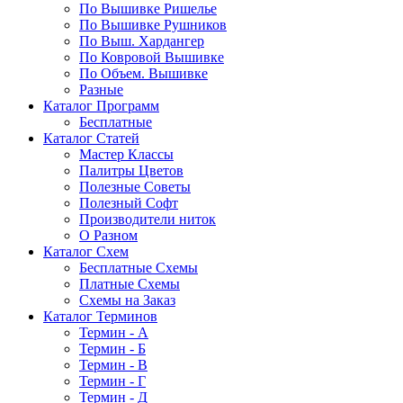
По Вышивке Ришелье
По Вышивке Рушников
По Выш. Хардангер
По Ковровой Вышивке
По Объем. Вышивке
Разные
Каталог Программ
Бесплатные
Каталог Статей
Мастер Классы
Палитры Цветов
Полезные Советы
Полезный Софт
Производители ниток
О Разном
Каталог Схем
Бесплатные Схемы
Платные Схемы
Схемы на Заказ
Каталог Терминов
Термин - А
Термин - Б
Термин - В
Термин - Г
Термин - Д