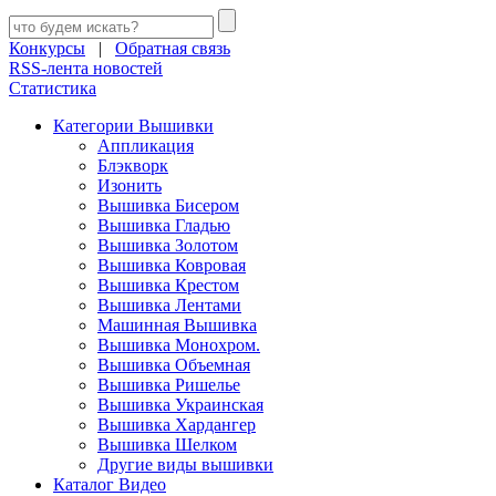
Конкурсы
|
Обратная связь
RSS-лента новостей
Статистика
Категории Вышивки
Аппликация
Блэкворк
Изонить
Вышивка Бисером
Вышивка Гладью
Вышивка Золотом
Вышивка Ковровая
Вышивка Крестом
Вышивка Лентами
Машинная Вышивка
Вышивка Монохром.
Вышивка Объемная
Вышивка Ришелье
Вышивка Украинская
Вышивка Хардангер
Вышивка Шелком
Другие виды вышивки
Каталог Видео