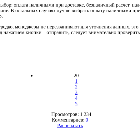
 выбор: оплата наличными при доставке, безналичный расчет, 
азине. В остальных случаях лучше выбрать оплату наличными пр
о.
ередко, менеджеры не перезванивают для уточнения данных, это
ед нажатием кнопки – отправить, следует внимательно провери
20
1
2
3
4
5
Просмотров: 1 234
Комментариев:
0
Распечатать