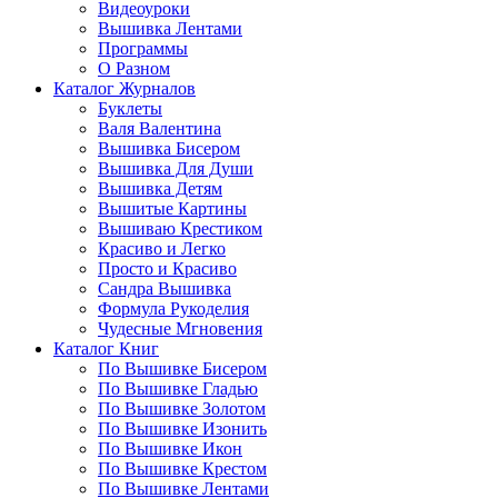
Видеоуроки
Вышивка Лентами
Программы
О Разном
Каталог Журналов
Буклеты
Валя Валентина
Вышивка Бисером
Вышивка Для Души
Вышивка Детям
Вышитые Картины
Вышиваю Крестиком
Красиво и Легко
Просто и Красиво
Сандра Вышивка
Формула Рукоделия
Чудесные Мгновения
Каталог Книг
По Вышивке Бисером
По Вышивке Гладью
По Вышивке Золотом
По Вышивке Изонить
По Вышивке Икон
По Вышивке Крестом
По Вышивке Лентами