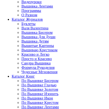
Видеоуроки
Вышивка Лентами
Программы
О Разном
Каталог Журналов
Буклеты
Валя Валентина
Вышивка Бисером
Вышивка Для Души
Вышивка Детям
Вышитые Картины
Вышиваю Крестиком
Красиво и Легко
Просто и Красиво
Сандра Вышивка
Формула Рукоделия
Чудесные Мгновения
Каталог Книг
По Вышивке Бисером
По Вышивке Гладью
По Вышивке Золотом
По Вышивке Изонить
По Вышивке Икон
По Вышивке Крестом
По Вышивке Лентами