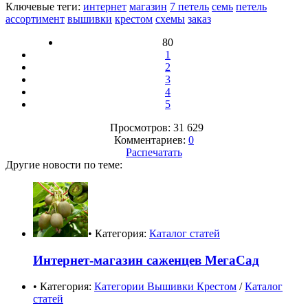
Ключевые теги:
интернет
магазин
7 петель
семь
петель
ассортимент
вышивки
крестом
схемы
заказ
80
1
2
3
4
5
Просмотров: 31 629
Комментариев:
0
Распечатать
Другие новости по теме:
• Категория:
Каталог статей
Интернет-магазин саженцев МегаСад
• Категория:
Категории Вышивки Крестом
/
Каталог
статей