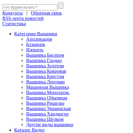
Конкурсы
|
Обратная связь
RSS-лента новостей
Статистика
Категории Вышивки
Аппликация
Блэкворк
Изонить
Вышивка Бисером
Вышивка Гладью
Вышивка Золотом
Вышивка Ковровая
Вышивка Крестом
Вышивка Лентами
Машинная Вышивка
Вышивка Монохром.
Вышивка Объемная
Вышивка Ришелье
Вышивка Украинская
Вышивка Хардангер
Вышивка Шелком
Другие виды вышивки
Каталог Видео