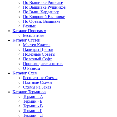
По Вышивке Ришелье
По Вышивке Рушников
По Выш. Хардангер
По Ковровой Вышивке
По Объем. Вышивке
Разные
Каталог Программ
Бесплатные
Каталог Статей
Мастер Классы
Палитры Цветов
Полезные Советы
Полезный Софт
Производители ниток
О Разном
Каталог Схем
Бесплатные Схемы
Платные Схемы
Схемы на Заказ
Каталог Терминов
Термин - А
Термин - Б
Термин - В
Термин - Г
Термин - Д