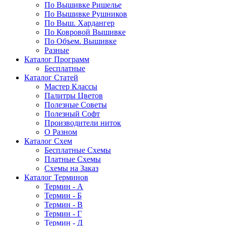
По Вышивке Ришелье
По Вышивке Рушников
По Выш. Хардангер
По Ковровой Вышивке
По Объем. Вышивке
Разные
Каталог Программ
Бесплатные
Каталог Статей
Мастер Классы
Палитры Цветов
Полезные Советы
Полезный Софт
Производители ниток
О Разном
Каталог Схем
Бесплатные Схемы
Платные Схемы
Схемы на Заказ
Каталог Терминов
Термин - А
Термин - Б
Термин - В
Термин - Г
Термин - Д