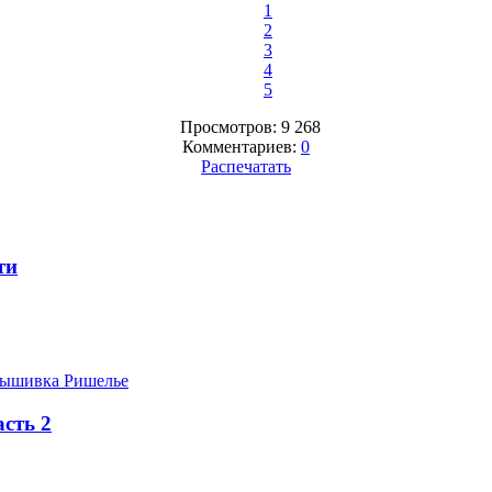
1
2
3
4
5
Просмотров: 9 268
Комментариев:
0
Распечатать
ти
ышивка Ришелье
сть 2