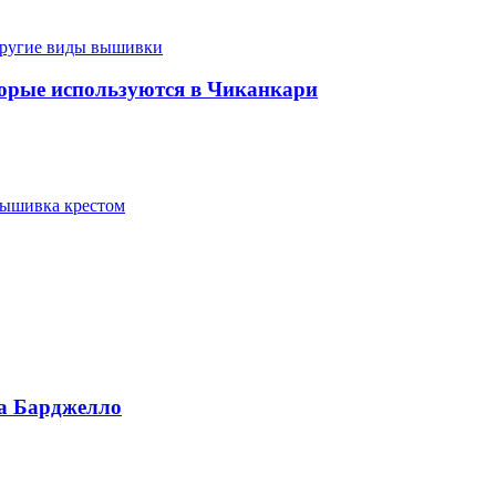
ругие виды вышивки
рые используются в Чиканкари
ышивка крестом
а Барджелло