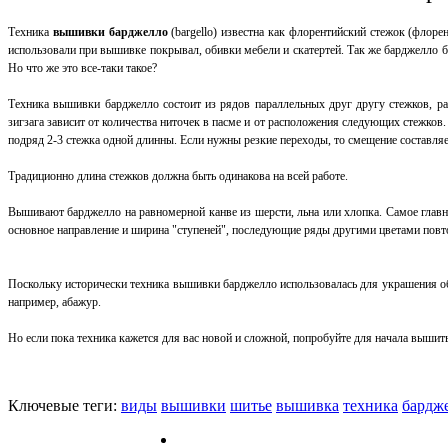
Техника
вышивки барджелло
(bargello) известна как флорентийский стежок (флоре
использовали при вышивке покрывал, обивки мебели и скатертей. Так же барджелло б
Но что же это все-таки такое?
Техника вышивки барджелло состоит из рядов параллельных друг другу стежков, р
зигзага зависит от количества ниточек в пасме и от расположения следующих стежков.
подряд 2-3 стежка одной длинны. Если нужны резкие переходы, то смещение составляет
Традиционно длина стежков должна быть одинакова на всей работе.
Вышивают барджелло на равномерной канве из шерсти, льна или хлопка. Самое главно
основное направление и ширина "ступеней", последующие ряды другими цветами повт
Поскольку исторически техника вышивки барджелло использовалась для украшения об
например, абажур.
Но если пока техника кажется для вас новой и сложной, попробуйте для начала выши
Ключевые теги:
виды
вышивки
шитье
вышивка
техника
бардж