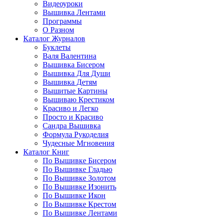
Видеоуроки
Вышивка Лентами
Программы
О Разном
Каталог Журналов
Буклеты
Валя Валентина
Вышивка Бисером
Вышивка Для Души
Вышивка Детям
Вышитые Картины
Вышиваю Крестиком
Красиво и Легко
Просто и Красиво
Сандра Вышивка
Формула Рукоделия
Чудесные Мгновения
Каталог Книг
По Вышивке Бисером
По Вышивке Гладью
По Вышивке Золотом
По Вышивке Изонить
По Вышивке Икон
По Вышивке Крестом
По Вышивке Лентами