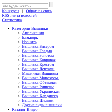
Конкурсы
|
Обратная связь
RSS-лента новостей
Статистика
Категории Вышивки
Аппликация
Блэкворк
Изонить
Вышивка Бисером
Вышивка Гладью
Вышивка Золотом
Вышивка Ковровая
Вышивка Крестом
Вышивка Лентами
Машинная Вышивка
Вышивка Монохром.
Вышивка Объемная
Вышивка Ришелье
Вышивка Украинская
Вышивка Хардангер
Вышивка Шелком
Другие виды вышивки
Каталог Видео