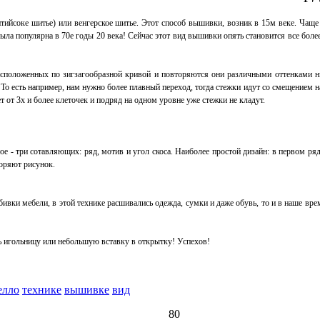
нтийсоке шитье) или венгерское шитье. Этот способ вышивки, возник в 15м веке. Чаще 
ыла популярна в 70е годы 20 века! Сейчас этот вид вышивки опять становится все боле
асположенных по зигзагообразной кривой и повторяются они различными оттенками н
 То есть например, нам нужно более плавный переход, тогда стежки идут со смещением н
 от 3х и более клеточек и подряд на одном уровне уже стежки не кладут.
е - три сотавляющих: ряд, мотив и угол скоса. Наиболее простой дизайн: в первом ряд
оряют рисунок.
ивки мебели, в этой технике расшивались одежда, сумки и даже обувь, то и в наше вр
ть игольницу или небольшую вставку в открытку! Успехов!
елло
технике
вышивке
вид
80