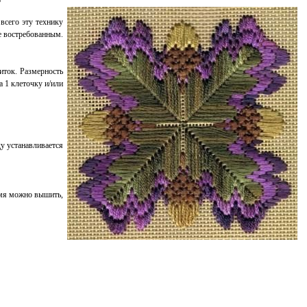
всего эту технику
е востребованным.
иток. Размерность
а 1 клеточку и/или
у устанавливается
емя можно вышить,