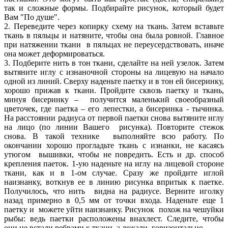
так и сложные формы. Подбирайте рисунок, который будет
Вам "По душе".
2. Переведите через копирку схему на ткань. Затем вставьте
ткань в пяльцы и натяните, чтобы она была ровной. Главное
при натяжении ткани в пяльцах не переусердствовать, иначе
она может деформироваться.
3. Подберите нить в тон ткани, сделайте на ней узелок. Затем
вытяните иглу с изнаночной стороны на лицевую на начало
одной из линий. Сверху наденьте паетку и в тон ей бисеринку,
хорошо прижав к ткани. Пройдите сквозь паетку и ткань,
минуя бисеринку – получится маленький своеобразный
цветочек, где паетка – его лепестки, а бисеринка - тычинка.
На расстоянии радиуса от первой паетки снова вытяните иглу
на лицо (по линии Вашего рисунка). Повторите стежок
снова. В такой технике выполняйте всю работу. По
окончании хорошо прогладьте ткань с изнанки, не касаясь
утюгом вышивки, чтобы не повредить. Есть и др. способ
крепления паеток. 1-ую наденьте на иглу на лицевой стороне
ткани, как и в 1-ом случае. Сразу же пройдите иглой
наизнанку, воткнув ее в линию рисунка впритык к паетке.
Получилось, что нить видна на радиусе. Верните иголку
назад примерно в 0,5 мм от точки входа. Наденьте еще 1
паетку и можете уйти наизнанку. Рисунок похож на чешуйки
рыбы: ведь паетки расположены внахлест. Следите, чтобы
они не встали ребрами к ткани, а лежали горизонтально.