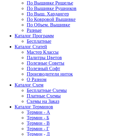
По Вышивке Ришелье
По Вышивке Рушников
По Выш. Хардангер
По Ковровой Вышивке
По Объем. Вышивке
Разные
Каталог Программ
Бесплатные
Каталог Статей
Мастер Классы
Палитры Цветов
Полезные Советы
Полезный Софт
Производители ниток
О Разном
Каталог Схем
Бесплатные Схемы
Платные Схемы
Схемы на Заказ
Каталог Терминов
Термин - А
Термин - Б
Термин - В
Термин - Г
Термин - Д