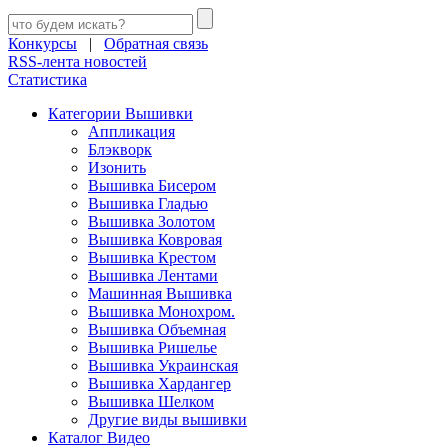
Конкурсы
|
Обратная связь
RSS-лента новостей
Статистика
Категории Вышивки
Аппликация
Блэкворк
Изонить
Вышивка Бисером
Вышивка Гладью
Вышивка Золотом
Вышивка Ковровая
Вышивка Крестом
Вышивка Лентами
Машинная Вышивка
Вышивка Монохром.
Вышивка Объемная
Вышивка Ришелье
Вышивка Украинская
Вышивка Хардангер
Вышивка Шелком
Другие виды вышивки
Каталог Видео