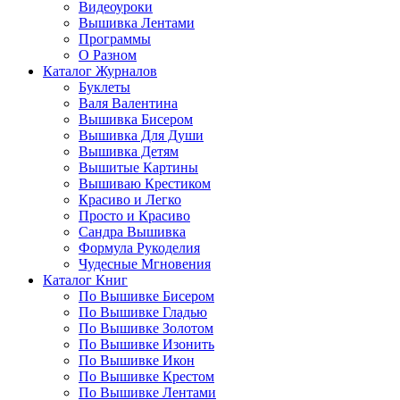
Видеоуроки
Вышивка Лентами
Программы
О Разном
Каталог Журналов
Буклеты
Валя Валентина
Вышивка Бисером
Вышивка Для Души
Вышивка Детям
Вышитые Картины
Вышиваю Крестиком
Красиво и Легко
Просто и Красиво
Сандра Вышивка
Формула Рукоделия
Чудесные Мгновения
Каталог Книг
По Вышивке Бисером
По Вышивке Гладью
По Вышивке Золотом
По Вышивке Изонить
По Вышивке Икон
По Вышивке Крестом
По Вышивке Лентами