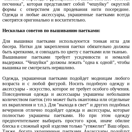
песчинка", которая представляет собой "чешуйку" округлой
формы с отверстием для продевания нити посередине.
Одежда и любые аксессуары, украшенные паетками всегда
смотрятся оригинально и восхитительно.
Несколько советов по вышиванию паетками:
Для вышивки паетками используюется тонкая игла для
бисера. Нитки для закрепления паетки обязательно должны
быть крепкими, и совпадать по цвету с паетками или тканью.
Вышивание паетками требует усидчивости и немалой
выдержки. "Чешуйки" должны лежать "одна к одной", чтобы
вышивка не смотрелать неряшливо.
Одежда, украшенная паетками подойдет модницам любого
возраста и с любой фигурой. Носить подобную одежду и
аксессуары - искусство, которое не требует особого обучения.
Повседневная одежда и аксессыары украшены небольшим
количеством паеток (это может быть окантовка или отдельные
их вкрапления и т.п.). Для "выхода в свет" и других подобных
вечеринов отлично подойдет одежда и аксессуары, которые
полностью украшены паетками. Но при этом одежду
предпочтительнее выбирать простого кроя, иначе обилие
блеска и сложный крой изделмя только "утяжелит" Ваш образ.
Также, богато украшенные паетками Аксессуары подойдут