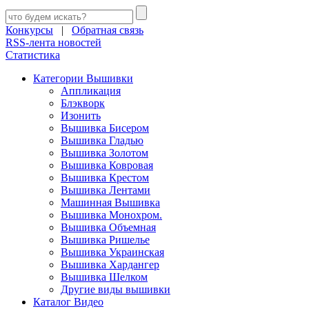
Конкурсы
|
Обратная связь
RSS-лента новостей
Статистика
Категории Вышивки
Аппликация
Блэкворк
Изонить
Вышивка Бисером
Вышивка Гладью
Вышивка Золотом
Вышивка Ковровая
Вышивка Крестом
Вышивка Лентами
Машинная Вышивка
Вышивка Монохром.
Вышивка Объемная
Вышивка Ришелье
Вышивка Украинская
Вышивка Хардангер
Вышивка Шелком
Другие виды вышивки
Каталог Видео