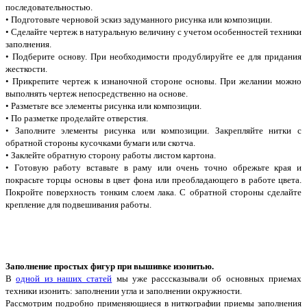
последовательностью.
• Подготовьте черновой эскиз задуманного рисунка или композиции.
• Сделайте чертеж в натуральную величину с учетом особенностей техники
заполнения.
• Подберите основу. При необходимости продублируйте ее для придания
жесткости.
• Прикрепите чертеж к изнаночной стороне основы. При желании можно
выполнять чертеж непосредственно на основе.
• Разметьте все элементы рисунка или композиции.
• По разметке проделайте отверстия.
• Заполните элементы рисунка или композиции. Закрепляйте нитки с
обратной стороны кусочками бумаги или скотча.
• Заклейте обратную сторону работы листом картона.
• Готовую работу вставьте в раму или очень точно обрежьте края и
покрасьте торцы основы в цвет фона или преобладающего в работе цвета.
Покройте поверхность тонким слоем лака. С обратной стороны сделайте
крепление для подвешивания работы.
Заполнение простых фигур при вышивке изонитью.
В
одной из наших статей
мы уже расссказывали об основных приемах
техники изонить: заполнении угла и заполнении окружности.
Рассмотрим подробно применяющиеся в ниткографии приемы заполнения