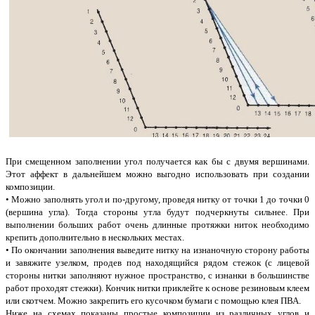
При смещенном заполнении угол получается как бы с двумя вершинами.
Этот аффект в дальнейшем можно выгодно использовать при создании
композиции.
• Можно заполнять угол и по-другому, проведя нитку от точки 1 до точки 0
(вершина угла). Тогда стороны утла будут подчеркнуты сильнее. При
выполнении больших работ очень длинные протяжки ниток необходимо
крепить дополнительно в нескольких местах.
• По окончании заполнения выведите нитку на изнаночную сторону работы
и завяжите узелком, продев под находящийся рядом стежок (с лицевой
стороны нитки заполняют нужное пространство, с изнанки в большинстве
работ проходят стежки). Кончик нитки приклейте к основе резиновым клеем
или скотчем. Можно закрепить его кусочком бумаги с помощью клея ПВА.
Ниже на схемах показаны простые композиции из различных углов и