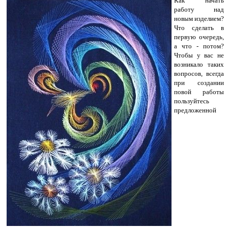
Как начать
работу над
новым изделием?
Что сделать в
первую очередь,
а что - потом?
Чтобы у вас не
возникало таких
вопросов, всегда
при создании
повой работы
пользуйтесь
предложенной