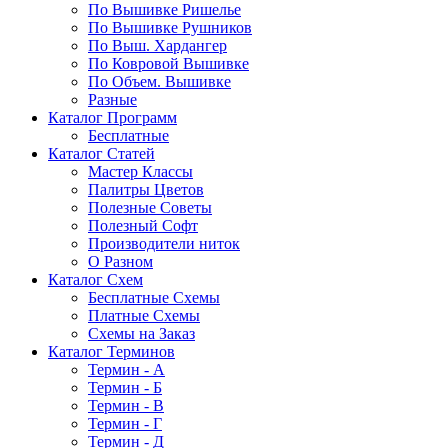
По Вышивке Ришелье
По Вышивке Рушников
По Выш. Хардангер
По Ковровой Вышивке
По Объем. Вышивке
Разные
Каталог Программ
Бесплатные
Каталог Статей
Мастер Классы
Палитры Цветов
Полезные Советы
Полезный Софт
Производители ниток
О Разном
Каталог Схем
Бесплатные Схемы
Платные Схемы
Схемы на Заказ
Каталог Терминов
Термин - А
Термин - Б
Термин - В
Термин - Г
Термин - Д