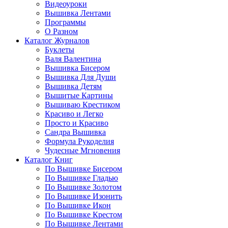
Видеоуроки
Вышивка Лентами
Программы
О Разном
Каталог Журналов
Буклеты
Валя Валентина
Вышивка Бисером
Вышивка Для Души
Вышивка Детям
Вышитые Картины
Вышиваю Крестиком
Красиво и Легко
Просто и Красиво
Сандра Вышивка
Формула Рукоделия
Чудесные Мгновения
Каталог Книг
По Вышивке Бисером
По Вышивке Гладью
По Вышивке Золотом
По Вышивке Изонить
По Вышивке Икон
По Вышивке Крестом
По Вышивке Лентами