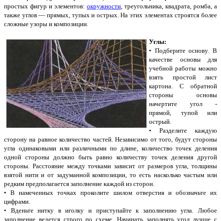
простых фигур и элементов:
окружности
, треугольника, квадрата, ромба, а
также углов — прямых, тупых и острых. На этих элементах строятся более
сложные узоры и композиции.
Углы:
• Подберите основу. В
качестве основы для
учебной работы можно
взять простой лист
картона. С обратной
стороны основы
начертите угол -
прямой, тупой или
острый.
• Разделите каждую
сторону на равное количество частей. Независимо от того, будут стороны
угла одинаковыми или различными по длине, количество точек деления
одной стороны должно быть равно количеству точек деления другой
стороны. Расстояние между точками зависит от размеров угла, толщины
взятой нити и от задуманной композиции, то есть насколько частым или
редким предполагается заполнение каждой из сторон.
• В намеченных точках проколите шилом отверстия и обозначьте их
цифрами.
• Вденьте нитку в иголку и приступайте к заполнению угла. Любое
заполнение ведется строго по схеме. Начинать заполнять угол лучше с