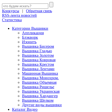
Конкурсы
|
Обратная связь
RSS-лента новостей
Статистика
Категории Вышивки
Аппликация
Блэкворк
Изонить
Вышивка Бисером
Вышивка Гладью
Вышивка Золотом
Вышивка Ковровая
Вышивка Крестом
Вышивка Лентами
Машинная Вышивка
Вышивка Монохром.
Вышивка Объемная
Вышивка Ришелье
Вышивка Украинская
Вышивка Хардангер
Вышивка Шелком
Другие виды вышивки
Каталог Видео