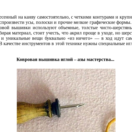
несенный на канву самостоятельно, с четкими контурами и кру
оспроизвести усы, полоски и прочие мелкие графические формы
вровой вышивки используют объемные, толстые чисто-шерстяны
ирая материал, стоит учесть, что акрил проще в уходе, но шерс
ой и уникальные вещи буквально «из ничего» — в ход идут са
 В качестве инструментов в этой технике нужны специальные игл
Ковровая вышивка иглой – азы мастерства...