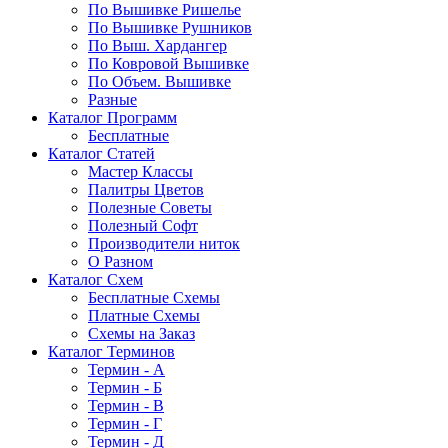
По Вышивке Ришелье
По Вышивке Рушников
По Выш. Хардангер
По Ковровой Вышивке
По Объем. Вышивке
Разные
Каталог Программ
Бесплатные
Каталог Статей
Мастер Классы
Палитры Цветов
Полезные Советы
Полезный Софт
Производители ниток
О Разном
Каталог Схем
Бесплатные Схемы
Платные Схемы
Схемы на Заказ
Каталог Терминов
Термин - А
Термин - Б
Термин - В
Термин - Г
Термин - Д