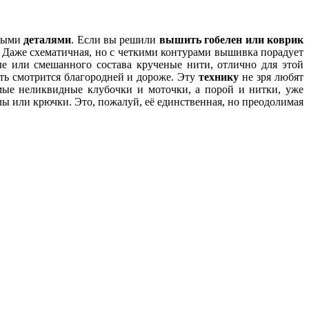
пными
деталями
. Если вы решили
вышить гобелен или коврик
. Даже схематичная, но с четкими контурами вышивка порадует
е или смешанного состава крученые нити, отлично для этой
ть смотрится благородней и дороже. Эту
технику
не зря любят
мые неликвидные клубочки и моточки, а порой и нитки, уже
ы или крючки. Это, пожалуй, её единственная, но преодолимая