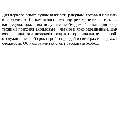
Для первого опыта лучше выбирать
рисунок
, готовый или на
в детскую с забавным «кошачьим» портретом, не старайтесь в
вас результатом, а вы получите необходимый опыт. Для ко
техники подходят акриловые – легкие и ярко окрашенные. Выб
вязальщицы, она позволяет создавать оригинальные, а пор
отслужившие свой срок верой и правдой в свитерах и шарфах.
сложность. Об инструментах стоит рассказать особо....