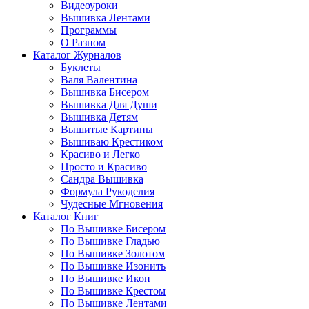
Видеоуроки
Вышивка Лентами
Программы
О Разном
Каталог Журналов
Буклеты
Валя Валентина
Вышивка Бисером
Вышивка Для Души
Вышивка Детям
Вышитые Картины
Вышиваю Крестиком
Красиво и Легко
Просто и Красиво
Сандра Вышивка
Формула Рукоделия
Чудесные Мгновения
Каталог Книг
По Вышивке Бисером
По Вышивке Гладью
По Вышивке Золотом
По Вышивке Изонить
По Вышивке Икон
По Вышивке Крестом
По Вышивке Лентами