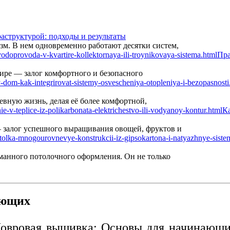
аструктурой: подходы и результаты
м. В нем одновременно работают десятки систем,
Пра
ире — залог комфортного и безопасного
вную жизнь, делая её более комфортной,
Ка
— залог успешного выращивания овощей, фруктов и
манного потолочного оформления. Он не только
ающих
овровая вышивка: Основы для начинающ