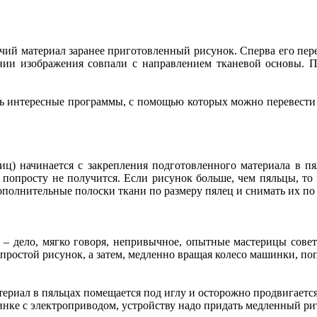
ий материал заранее приготовленный рисунок. Сперва его перев
линии изображения совпали с направлением тканевой основы. 
ть интересные программы, с помощью которых можно перевести
 начинается с закрепления подготовленного материала в пял
 попросту не получится. Если рисунок больше, чем пяльцы, то
ополнительные полоски ткани по размеру пялец и снимать их по
 дело, мягко говоря, непривычное, опытные мастерицы совету
о простой рисунок, а затем, медленно вращая колесо машинки, п
ериал в пяльцах помещается под иглу и осторожно продвигаетс
инке с электроприводом, устройству надо придать медленный ри