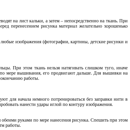
одят на лист кальки, а затем – непосредственно на ткань. При
Перед перенесением рисунка материал желательно хорошенько
 любые изображения (фотографии, картины, детские рисунки и
ьцы. При этом ткань нельзя натягивать слишком туго, иначе
 по мере вышивания, его продвигают дальше. Для вышивки на
 окончанию работы.
ют для начала немного потренироваться без заправки нити в
опробовать нанести удары иглой по контуру изображения.
я обеими руками по мере нанесения рисунка. Спешить при этом
тм работы.