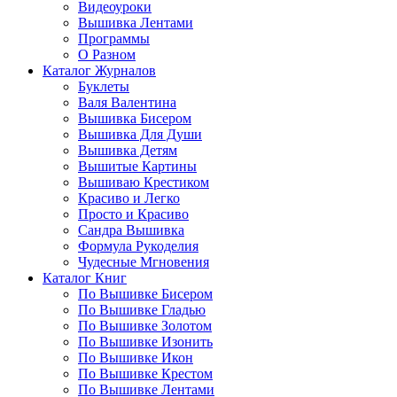
Видеоуроки
Вышивка Лентами
Программы
О Разном
Каталог Журналов
Буклеты
Валя Валентина
Вышивка Бисером
Вышивка Для Души
Вышивка Детям
Вышитые Картины
Вышиваю Крестиком
Красиво и Легко
Просто и Красиво
Сандра Вышивка
Формула Рукоделия
Чудесные Мгновения
Каталог Книг
По Вышивке Бисером
По Вышивке Гладью
По Вышивке Золотом
По Вышивке Изонить
По Вышивке Икон
По Вышивке Крестом
По Вышивке Лентами