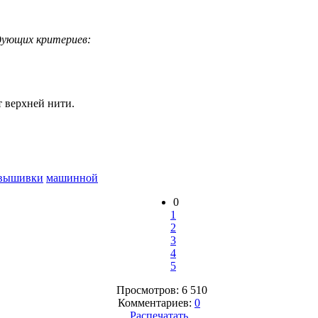
ующих критериев:
т верхней нити.
вышивки
машинной
0
1
2
3
4
5
Просмотров: 6 510
Комментариев:
0
Распечатать