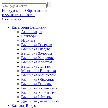
Конкурсы
|
Обратная связь
RSS-лента новостей
Статистика
Категории Вышивки
Аппликация
Блэкворк
Изонить
Вышивка Бисером
Вышивка Гладью
Вышивка Золотом
Вышивка Ковровая
Вышивка Крестом
Вышивка Лентами
Машинная Вышивка
Вышивка Монохром.
Вышивка Объемная
Вышивка Ришелье
Вышивка Украинская
Вышивка Хардангер
Вышивка Шелком
Другие виды вышивки
Каталог Видео