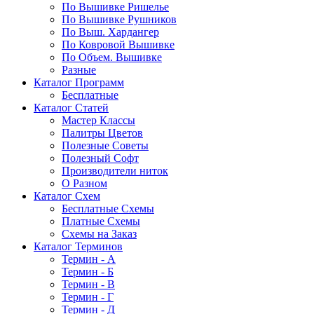
По Вышивке Ришелье
По Вышивке Рушников
По Выш. Хардангер
По Ковровой Вышивке
По Объем. Вышивке
Разные
Каталог Программ
Бесплатные
Каталог Статей
Мастер Классы
Палитры Цветов
Полезные Советы
Полезный Софт
Производители ниток
О Разном
Каталог Схем
Бесплатные Схемы
Платные Схемы
Схемы на Заказ
Каталог Терминов
Термин - А
Термин - Б
Термин - В
Термин - Г
Термин - Д