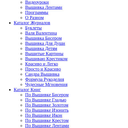
Видеоуроки
Вышивка Лентами
Программы
О Разном
Каталог Журналов
Буклеты
Валя Валентина
Вышивка Бисером
Вышивка Для Души
Вышивка Детям
Вышитые Картины
Вышиваю Крестиком
Красиво и Легко
Просто и Красиво
Сандра Вышивка
Формула Рукоделия
Чудесные Мгновения
Каталог Книг
По Вышивке Бисером
По Вышивке Гладью
По Вышивке Золотом
По Вышивке Изонить
По Вышивке Икон
По Вышивке Крестом
По Вышивке Лентами