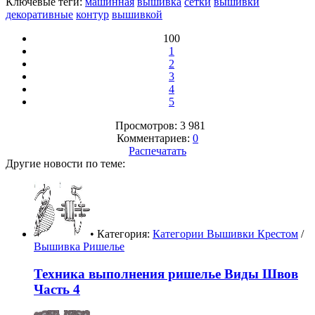
Ключевые теги:
машинная
вышивка
сетки
вышивки
декоративные
контур
вышивкой
100
1
2
3
4
5
Просмотров: 3 981
Комментариев:
0
Распечатать
Другие новости по теме:
• Категория:
Категории Вышивки Крестом
/
Вышивка Ришелье
Техника выполнения ришелье Виды Швов
Часть 4