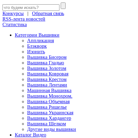
Конкурсы
|
Обратная связь
RSS-лента новостей
Статистика
Категории Вышивки
Аппликация
Блэкворк
Изонить
Вышивка Бисером
Вышивка Гладью
Вышивка Золотом
Вышивка Ковровая
Вышивка Крестом
Вышивка Лентами
Машинная Вышивка
Вышивка Монохром.
Вышивка Объемная
Вышивка Ришелье
Вышивка Украинская
Вышивка Хардангер
Вышивка Шелком
Другие виды вышивки
Каталог Видео