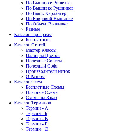
По Вышивке Ришелье
По Вышивке Рушников
По Выш. Хардангер
По Ковровой Вышивке
По Объем. Вышивке
Разные
Каталог Программ
Бесплатные
Каталог Статей
Мастер Классы
Палитры Цветов
Полезные Советы
Полезный Софт
Производители ниток
О Разном
Каталог Схем
Бесплатные Схемы
Платные Схемы
Схемы на Заказ
Каталог Терминов
Термин - А
Термин - Б
Термин - В
Термин - Г
Термин - Д