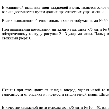
В машинной вышивке
шов гладьевой валик
является основн
валика достигается путем долгих практических упражнений.
Валик выполняют обычно тонкими хлопчатобумажными № 60 и
При вышивании шелковыми нитками на шпульке х/б нити № 60
обстроченному контуру рисунка 2—3 ударами иглы. Пальцам
стежками (черт. 6).
Пяльцы при этом двигают назад и вперед, ударяя иглой то 
зависимости от рисунка и плотности вышиваемой ткани. Шири
В качестве каркасной нити используют х/б нити № 10—40, взя