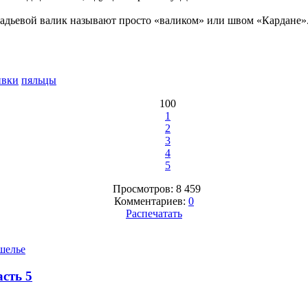
ладьевой валик называют просто «валиком» или швом «Кардане»
вки
пяльцы
100
1
2
3
4
5
Просмотров: 8 459
Комментариев:
0
Распечатать
шелье
сть 5