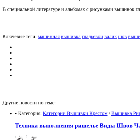
В специальной литературе и альбомах с рисунками вышивок г
Ключевые теги:
машинная
вышивка
гладьевой
валик
шов
выши
Другие новости по теме:
• Категория:
Категории Вышивки Крестом
/
Вышивка Ри
Техника выполнения ришелье Виды Швов Ча