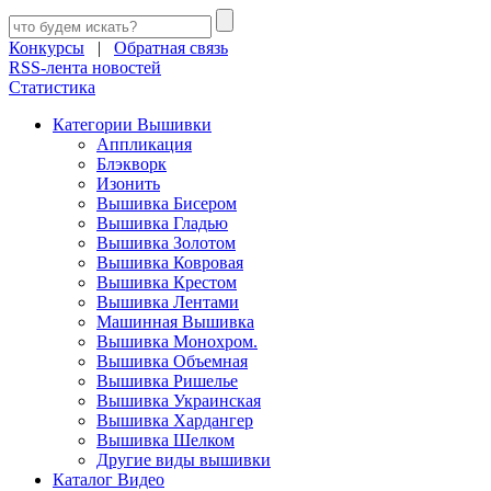
Конкурсы
|
Обратная связь
RSS-лента новостей
Статистика
Категории Вышивки
Аппликация
Блэкворк
Изонить
Вышивка Бисером
Вышивка Гладью
Вышивка Золотом
Вышивка Ковровая
Вышивка Крестом
Вышивка Лентами
Машинная Вышивка
Вышивка Монохром.
Вышивка Объемная
Вышивка Ришелье
Вышивка Украинская
Вышивка Хардангер
Вышивка Шелком
Другие виды вышивки
Каталог Видео