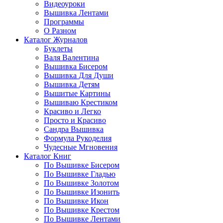
Видеоуроки
Вышивка Лентами
Программы
О Разном
Каталог Журналов
Буклеты
Валя Валентина
Вышивка Бисером
Вышивка Для Души
Вышивка Детям
Вышитые Картины
Вышиваю Крестиком
Красиво и Легко
Просто и Красиво
Сандра Вышивка
Формула Рукоделия
Чудесные Мгновения
Каталог Книг
По Вышивке Бисером
По Вышивке Гладью
По Вышивке Золотом
По Вышивке Изонить
По Вышивке Икон
По Вышивке Крестом
По Вышивке Лентами