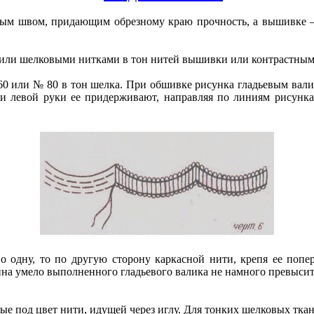
ым швом, придающим обрезному краю прочность, а вышивке — 
ли шелковыми нитками в тон нитей вышивки или контрастными
 или № 80 в тон шелка. При обшивке рисунка гладьевым валик
и левой руки ее придерживают, направляя по линиям рисунк
по одну, то по другую сторону каркасной нити, крепя ее попе
на умело выполненного гладьевого валика не намного превысит
тые под цвет нити, идущей через иглу. Для тонких шелковых тк