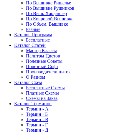
По Вышивке Ришелье
По Вышивке Рушников
По Выш. Хардангер
По Ковровой Вышивке
По Объем. Вышивке
Разные
Каталог Программ
Бесплатные
Каталог Статей
Мастер Классы
Палитры Цветов
Полезные Советы
Полезный Софт
Производители ниток
О Разном
Каталог Схем
Бесплатные Схемы
Платные Схемы
Схемы на Заказ
Каталог Терминов
Термин - А
Термин - Б
Термин - В
Термин - Г
Термин - Д