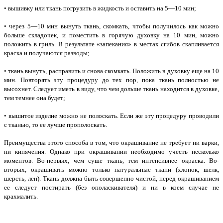
• вышивку или ткань погрузить в жидкость и оставить на 5—10 мин;
• через 5—10 мин вынуть ткань, скомкать, чтобы получилось как можно
больше складочек, и поместить в горячую духовку на 10 мин, можно
положить в гриль. В результате «запекания» в местах сгибов скапливается
краска и получаются разводы;
• ткань вынуть, расправить и снова скомкать. Положить в духовку еще на 10
мин. Повторять эту процедуру до тех пор, пока ткань полностью не
высохнет. Следует иметь в виду, что чем дольше ткань находится в духовке,
тем темнее она будет;
• вышитое изделие можно не полоскать. Если же эту процедуру проводили
с тканью, то ее лучше прополоскать.
Преимущества этого способа в том, что окрашивание не требует ни варки,
ни кипячения. Однако при окрашивании необходимо учесть несколько
моментов. Во-первых, чем суше ткань, тем интенсивнее окраска. Во-
вторых, окрашивать можно только натуральные ткани (хлопок, шелк,
шерсть, лен). Ткань должна быть совершенно чистой, перед окрашиванием
ее следует постирать (без ополаскивателя) и ни в коем случае не
крахмалить.