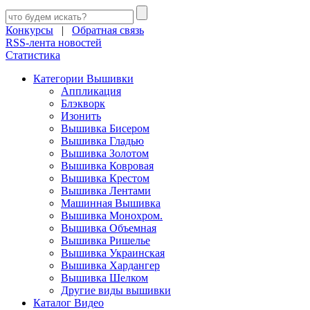
Конкурсы
|
Обратная связь
RSS-лента новостей
Статистика
Категории Вышивки
Аппликация
Блэкворк
Изонить
Вышивка Бисером
Вышивка Гладью
Вышивка Золотом
Вышивка Ковровая
Вышивка Крестом
Вышивка Лентами
Машинная Вышивка
Вышивка Монохром.
Вышивка Объемная
Вышивка Ришелье
Вышивка Украинская
Вышивка Хардангер
Вышивка Шелком
Другие виды вышивки
Каталог Видео