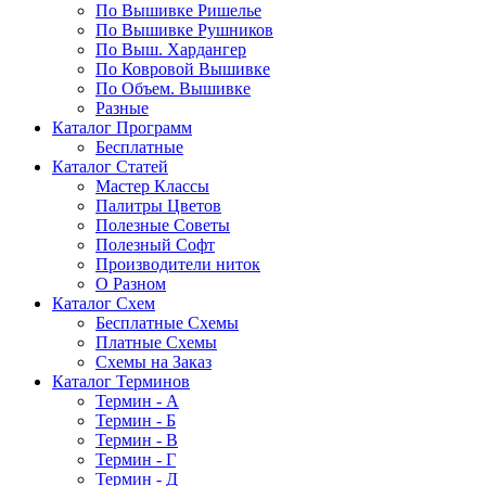
По Вышивке Ришелье
По Вышивке Рушников
По Выш. Хардангер
По Ковровой Вышивке
По Объем. Вышивке
Разные
Каталог Программ
Бесплатные
Каталог Статей
Мастер Классы
Палитры Цветов
Полезные Советы
Полезный Софт
Производители ниток
О Разном
Каталог Схем
Бесплатные Схемы
Платные Схемы
Схемы на Заказ
Каталог Терминов
Термин - А
Термин - Б
Термин - В
Термин - Г
Термин - Д