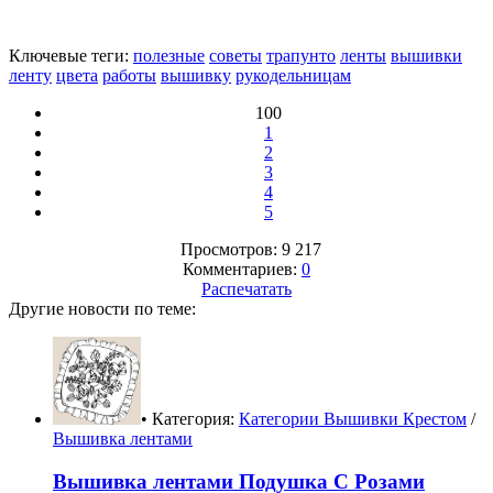
Ключевые теги:
полезные
советы
трапунто
ленты
вышивки
ленту
цвета
работы
вышивку
рукодельницам
100
1
2
3
4
5
Просмотров: 9 217
Комментариев:
0
Распечатать
Другие новости по теме:
• Категория:
Категории Вышивки Крестом
/
Вышивка лентами
Вышивка лентами Подушка С Розами