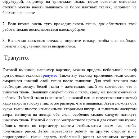
структурой, например на трикотаже. Только после освоение основных
стежков можно начать вышивать на более плотных тканях, например на
бархате или шелке.
7. Если иголка очень туго проходит сквозь ткань, для облегчения этой
работы можно воспользоваться плоскогубцами.
8. Выполнив несколько стежков, опустите иголку, чтобы она свободно
повисла и скрученная лента выпрямилась.
Трапунто.
Готовой вышивке, например картине, можно придать небольшой рельеф
при помощи техники
трапунто
. Также эту технику применяют, если сильно
сморщился нижний слой ткани после вышивки. Для этой техники вам
необходим лоскут белой ткани – желательно такой же плотности, что и
вышитая ткань. Вышивку следует снять с пялец сразу же после окончания
работы. Из белой ткани (хлопковой, шелковой или из искусственного шелка)
надо выкроить лоскут такого же размера, что и вышивка. Затем сложить оба
куска ткани вместе изнаночными сторонами внутрь и вышитым лоскутом
вверх, натянуть на пяльцы оба слоя; особенно сильно следует натянуть
нижнюю ткань. Иголкой с нитью контрастного цвета в два сложения нужно
обшить мотив по периметру мелким стебельчатым швом так, чтобы
получилась рамка. Затем перевернуть работу на другую сторону и на
подкладочной ткани сделать небольшой разрез маленькими острыми