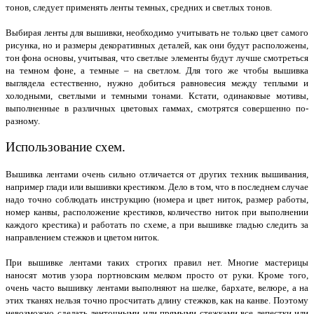
тонов, следует применять ленты темных, средних и светлых тонов.
Выбирая ленты для вышивки, необходимо учитывать не только цвет самого
рисунка, но и размеры декоративных деталей, как они будут расположены,
тон фона основы, учитывая, что светлые элементы будут лучше смотреться
на темном фоне, а темные – на светлом. Для того же чтобы вышивка
выглядела естественно, нужно добиться равновесия между теплыми и
холодными, светлыми и темными тонами. Кстати, одинаковые мотивы,
выполненные в различных цветовых гаммах, смотрятся совершенно по-
разному.
Использование схем.
Вышивка лентами очень сильно отличается от других техник вышивания,
например глади или вышивки крестиком. Дело в том, что в последнем случае
надо точно соблюдать инструкцию (номера и цвет ниток, размер работы,
номер канвы, расположение крестиков, количество ниток при выполнении
каждого крестика) и работать по схеме, а при вышивке гладью следить за
направлением стежков и цветом ниток.
При вышивке лентами таких строгих правил нет. Многие мастерицы
наносят мотив узора портновским мелком просто от руки. Кроме того,
очень часто вышивку лентами выполняют на шелке, бархате, велюре, а на
этих тканях нельзя точно просчитать длину стежков, как на канве. Поэтому
невозможно сделать ленточными или прямыми стежками все лепестки или