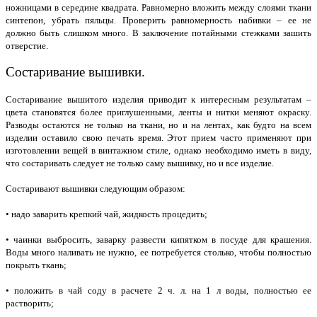
ножницами в середине квадрата. Равномерно вложить между слоями ткани
синтепон, убрать пяльцы. Проверить равномерность набивки – ее не
должно быть слишком много. В заключение потайными стежками зашить
отверстие.
Состаривание вышивки.
Состаривание вышитого изделия приводит к интересным результатам –
цвета становятся более приглушенными, ленты и нитки меняют окраску.
Разводы остаются не только на ткани, но и на лентах, как будто на всем
изделии оставило свою печать время. Этот прием часто применяют при
изготовлении вещей в винтажном стиле, однако необходимо иметь в виду,
что состаривать следует не только саму вышивку, но и все изделие.
Состаривают вышивки следующим образом:
• надо заварить крепкий чай, жидкость процедить;
• чаинки выбросить, заварку развести кипятком в посуде для крашения.
Воды много наливать не нужно, ее потребуется столько, чтобы полностью
покрыть ткань;
• положить в чай соду в расчете 2 ч. л. на 1 л воды, полностью ее
растворить;