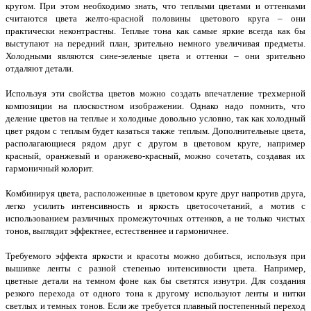
кругом. При этом необходимо знать, что теплыми цветами и оттенками
считаются цвета желто-красной половины цветового круга – они
практически неконтрастны. Теплые тона как самые яркие всегда как бы
выступают на передний план, зрительно немного увеличивая предметы.
Холодными являются сине-зеленые цвета и оттенки – они зрительно
отдаляют детали.
Используя эти свойства цветов можно создать впечатление трехмерной
композиции на плоскостном изображении. Однако надо помнить, что
деление цветов на теплые и холодные довольно условно, так как холодный
цвет рядом с теплым будет казаться также теплым. Дополнительные цвета,
располагающиеся рядом друг с другом в цветовом круге, например
красный, оранжевый и оранжево-красный, можно сочетать, создавая их
гармоничный колорит.
Комбинируя цвета, расположенные в цветовом круге друг напротив друга,
легко усилить интенсивность и яркость цветосочетаний, а мотив с
использованием различных промежуточных оттенков, а не только чистых
тонов, выглядит эффектнее, естественнее и гармоничнее.
Требуемого эффекта яркости и красоты можно добиться, используя при
вышивке ленты с разной степенью интенсивности цвета. Например,
цветные детали на темном фоне как бы светятся изнутри. Для создания
резкого перехода от одного тона к другому используют ленты и нитки
светлых и темных тонов. Если же требуется плавный постепенный переход