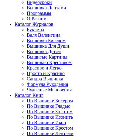
Видеоуроки
Вышивка Лентами
Программы
О Разном
Каталог Журналов
Буклеты
Валя Валентина
Вышивка Бисером
Вышивка Для Души
Вышивка Детям
Вышитые Картины
Вышиваю Крестиком
Красиво и Легко
Просто и Красиво
Сандра Вышивка
Формула Рукоделия
Чудесные Мгновения
Каталог Книг
По Вышивке Бисером
По Вышивке Гладью
По Вышивке Золотом
По Вышивке Изонить
По Вышивке Икон
По Вышивке Крестом
По Вышивке Лентами