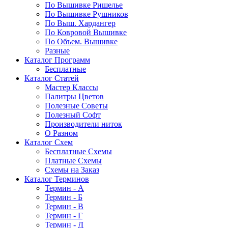
По Вышивке Ришелье
По Вышивке Рушников
По Выш. Хардангер
По Ковровой Вышивке
По Объем. Вышивке
Разные
Каталог Программ
Бесплатные
Каталог Статей
Мастер Классы
Палитры Цветов
Полезные Советы
Полезный Софт
Производители ниток
О Разном
Каталог Схем
Бесплатные Схемы
Платные Схемы
Схемы на Заказ
Каталог Терминов
Термин - А
Термин - Б
Термин - В
Термин - Г
Термин - Д