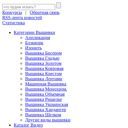
Конкурсы
|
Обратная связь
RSS-лента новостей
Статистика
Категории Вышивки
Аппликация
Блэкворк
Изонить
Вышивка Бисером
Вышивка Гладью
Вышивка Золотом
Вышивка Ковровая
Вышивка Крестом
Вышивка Лентами
Машинная Вышивка
Вышивка Монохром.
Вышивка Объемная
Вышивка Ришелье
Вышивка Украинская
Вышивка Хардангер
Вышивка Шелком
Другие виды вышивки
Каталог Видео