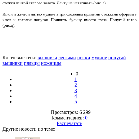
стежки лентой старого золота. Ленту не натягивать (рис. г).
Иглой и желтой нитью мулине в три сложения прямыми стежками оформить
клюв и хохолок попугая. Пришить бусину вместо глаза. Попугай готов
(рис.д).
Ключевые теги:
вышивка
лентами
нитки
мулине
попугай
вышивки
пяльцы
ножницы
0
1
2
3
4
5
Просмотров: 6 299
Комментариев:
0
Распечатать
Другие новости по теме: