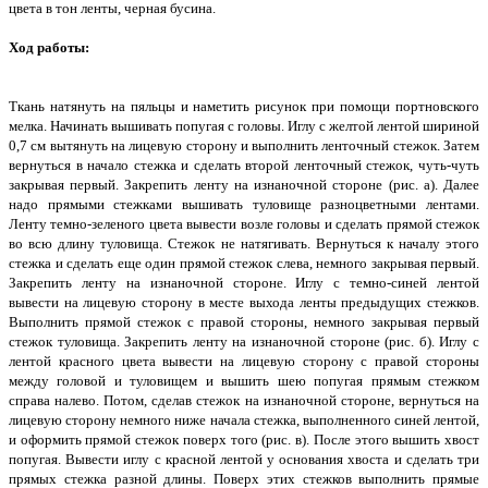
цвета в тон ленты, черная бусина.
Ход работы:
Ткань натянуть на пяльцы и наметить рисунок при помощи портновского
мелка. Начинать вышивать попугая с головы. Иглу с желтой лентой шириной
0,7 см вытянуть на лицевую сторону и выполнить ленточный стежок. Затем
вернуться в начало стежка и сделать второй ленточный стежок, чуть-чуть
закрывая первый. Закрепить ленту на изнаночной стороне (рис. а). Далее
надо прямыми стежками вышивать туловище разноцветными лентами.
Ленту темно-зеленого цвета вывести возле головы и сделать прямой стежок
во всю длину туловища. Стежок не натягивать. Вернуться к началу этого
стежка и сделать еще один прямой стежок слева, немного закрывая первый.
Закрепить ленту на изнаночной стороне. Иглу с темно-синей лентой
вывести на лицевую сторону в месте выхода ленты предыдущих стежков.
Выполнить прямой стежок с правой стороны, немного закрывая первый
стежок туловища. Закрепить ленту на изнаночной стороне (рис. б). Иглу с
лентой красного цвета вывести на лицевую сторону с правой стороны
между головой и туловищем и вышить шею попугая прямым стежком
справа налево. Потом, сделав стежок на изнаночной стороне, вернуться на
лицевую сторону немного ниже начала стежка, выполненного синей лентой,
и оформить прямой стежок поверх того (рис. в). После этого вышить хвост
попугая. Вывести иглу с красной лентой у основания хвоста и сделать три
прямых стежка разной длины. Поверх этих стежков выполнить прямые