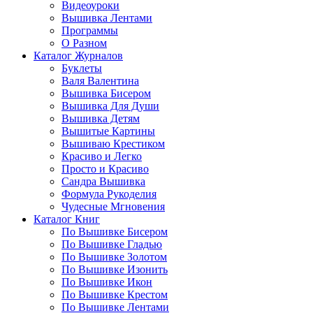
Видеоуроки
Вышивка Лентами
Программы
О Разном
Каталог Журналов
Буклеты
Валя Валентина
Вышивка Бисером
Вышивка Для Души
Вышивка Детям
Вышитые Картины
Вышиваю Крестиком
Красиво и Легко
Просто и Красиво
Сандра Вышивка
Формула Рукоделия
Чудесные Мгновения
Каталог Книг
По Вышивке Бисером
По Вышивке Гладью
По Вышивке Золотом
По Вышивке Изонить
По Вышивке Икон
По Вышивке Крестом
По Вышивке Лентами