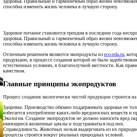
здоровья. Правильный и гармоничный образ жизни невозможен
способна изменить жизнь человека в лучшую сторону.
Здоровое питание становится трендом в последние года неспро
здоровья. Правильный и гармоничный образ жизни невозможен
способна изменить жизнь человека в лучшую сторону.
Отличным решением являются экопродукты из
eco-eda.ru
, кот
продукцию, в процессе создания которой не было задействова
естественных условиях, в благополучной местности. Как прав
качеством.
Главные принципы экопродуктов
Процесс создания экологически чистой продукции строится на
Здоровье. Производство обязано поддерживать здоровье не толь
избегается употребление каких-либо вредоносных веществ и п
Экология. Создание экопродуктов не должно наносить вред о
имеющиеся жизненные циклы и подстраиваться под них.
Справедливость. Животных нельзя выдергивать из их природн
процессы строятся вокруг реальных природных условий.