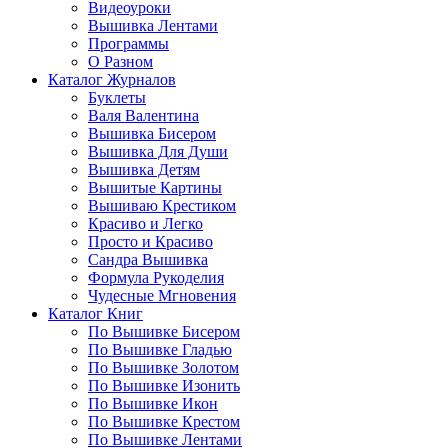
Видеоуроки
Вышивка Лентами
Программы
О Разном
Каталог Журналов
Буклеты
Валя Валентина
Вышивка Бисером
Вышивка Для Души
Вышивка Детям
Вышитые Картины
Вышиваю Крестиком
Красиво и Легко
Просто и Красиво
Сандра Вышивка
Формула Рукоделия
Чудесные Мгновения
Каталог Книг
По Вышивке Бисером
По Вышивке Гладью
По Вышивке Золотом
По Вышивке Изонить
По Вышивке Икон
По Вышивке Крестом
По Вышивке Лентами