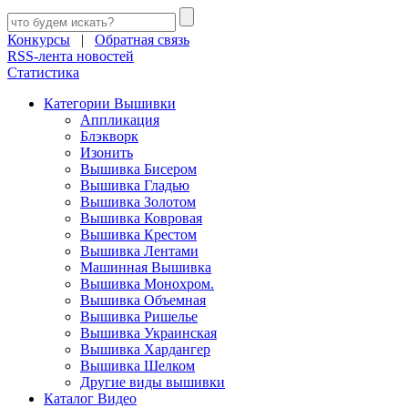
Конкурсы
|
Обратная связь
RSS-лента новостей
Статистика
Категории Вышивки
Аппликация
Блэкворк
Изонить
Вышивка Бисером
Вышивка Гладью
Вышивка Золотом
Вышивка Ковровая
Вышивка Крестом
Вышивка Лентами
Машинная Вышивка
Вышивка Монохром.
Вышивка Объемная
Вышивка Ришелье
Вышивка Украинская
Вышивка Хардангер
Вышивка Шелком
Другие виды вышивки
Каталог Видео