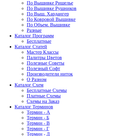
По Вышивке Ришелье
По Вышивке Рушников
По Выш. Хардангер
По Ковровой Вышивке
По Объем. Вышивке
Разные
Каталог Программ
Бесплатные
Каталог Статей
Мастер Классы
Палитры Цветов
Полезные Советы
Полезный Софт
Производители ниток
О Разном
Каталог Схем
Бесплатные Схемы
Платные Схемы
Схемы на Заказ
Каталог Терминов
Термин - А
Термин - Б
Термин - В
Термин - Г
Термин - Д