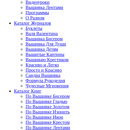
Видеоуроки
Вышивка Лентами
Программы
О Разном
Каталог Журналов
Буклеты
Валя Валентина
Вышивка Бисером
Вышивка Для Души
Вышивка Детям
Вышитые Картины
Вышиваю Крестиком
Красиво и Легко
Просто и Красиво
Сандра Вышивка
Формула Рукоделия
Чудесные Мгновения
Каталог Книг
По Вышивке Бисером
По Вышивке Гладью
По Вышивке Золотом
По Вышивке Изонить
По Вышивке Икон
По Вышивке Крестом
По Вышивке Лентами