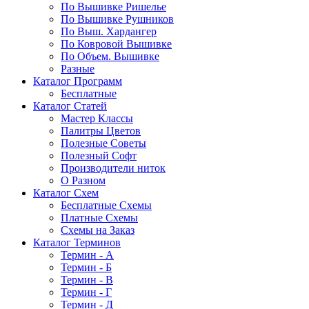
По Вышивке Ришелье
По Вышивке Рушников
По Выш. Хардангер
По Ковровой Вышивке
По Объем. Вышивке
Разные
Каталог Программ
Бесплатные
Каталог Статей
Мастер Классы
Палитры Цветов
Полезные Советы
Полезный Софт
Производители ниток
О Разном
Каталог Схем
Бесплатные Схемы
Платные Схемы
Схемы на Заказ
Каталог Терминов
Термин - А
Термин - Б
Термин - В
Термин - Г
Термин - Д