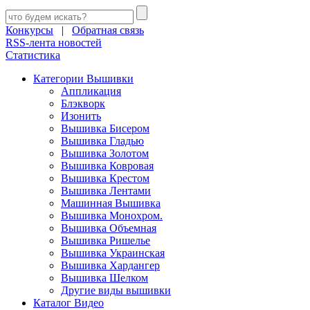
Конкурсы
|
Обратная связь
RSS-лента новостей
Статистика
Категории Вышивки
Аппликация
Блэкворк
Изонить
Вышивка Бисером
Вышивка Гладью
Вышивка Золотом
Вышивка Ковровая
Вышивка Крестом
Вышивка Лентами
Машинная Вышивка
Вышивка Монохром.
Вышивка Объемная
Вышивка Ришелье
Вышивка Украинская
Вышивка Хардангер
Вышивка Шелком
Другие виды вышивки
Каталог Видео