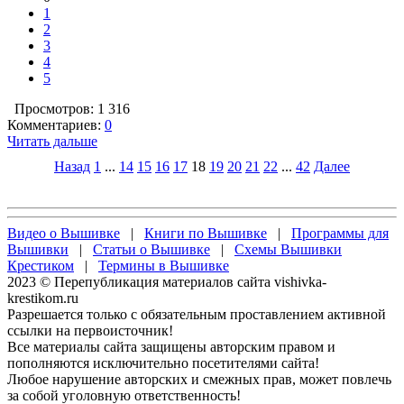
1
2
3
4
5
Просмотров: 1 316
Комментариев:
0
Читать дальше
Назад
1
...
14
15
16
17
18
19
20
21
22
...
42
Далее
Видео о Вышивке
|
Книги по Вышивке
|
Программы для
Вышивки
|
Статьи о Вышивке
|
Схемы Вышивки
Крестиком
|
Термины в Вышивке
2023 © Перепубликация материалов сайта vishivka-
krestikom.ru
Разрешается только с обязательным проставлением активной
ссылки на первоисточник!
Все материалы сайта защищены авторским правом и
пополняются исключительно посетителями сайта!
Любое нарушение авторских и смежных прав, может повлечь
за собой уголовную ответственность!