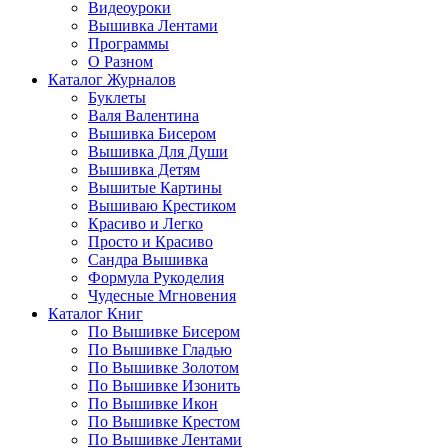
Видеоуроки
Вышивка Лентами
Программы
О Разном
Каталог Журналов
Буклеты
Валя Валентина
Вышивка Бисером
Вышивка Для Души
Вышивка Детям
Вышитые Картины
Вышиваю Крестиком
Красиво и Легко
Просто и Красиво
Сандра Вышивка
Формула Рукоделия
Чудесные Мгновения
Каталог Книг
По Вышивке Бисером
По Вышивке Гладью
По Вышивке Золотом
По Вышивке Изонить
По Вышивке Икон
По Вышивке Крестом
По Вышивке Лентами