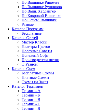
По Вышивке Ришелье
По Вышивке Рушников
По Выш. Хардангер
По Ковровой Вышивке
По Объем. Вышивке
Разные
Каталог Программ
Бесплатные
Каталог Статей
Мастер Классы
Палитры Цветов
Полезные Советы
Полезный Софт
Производители ниток
О Разном
Каталог Схем
Бесплатные Схемы
Платные Схемы
Схемы на Заказ
Каталог Терминов
Термин - А
Термин - Б
Термин - В
Термин - Г
Термин - Д