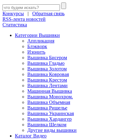
Конкурсы
|
Обратная связь
RSS-лента новостей
Статистика
Категории Вышивки
Аппликация
Блэкворк
Изонить
Вышивка Бисером
Вышивка Гладью
Вышивка Золотом
Вышивка Ковровая
Вышивка Крестом
Вышивка Лентами
Машинная Вышивка
Вышивка Монохром.
Вышивка Объемная
Вышивка Ришелье
Вышивка Украинская
Вышивка Хардангер
Вышивка Шелком
Другие виды вышивки
Каталог Видео