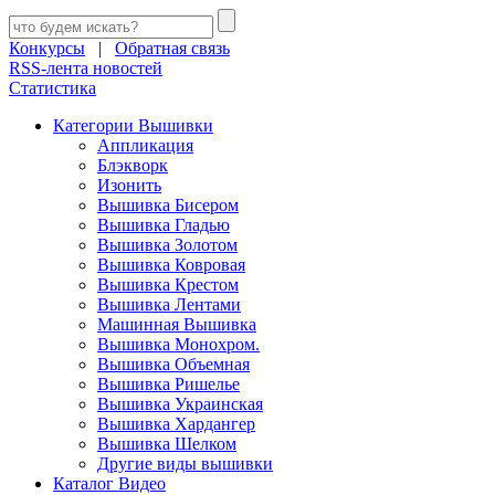
Конкурсы
|
Обратная связь
RSS-лента новостей
Статистика
Категории Вышивки
Аппликация
Блэкворк
Изонить
Вышивка Бисером
Вышивка Гладью
Вышивка Золотом
Вышивка Ковровая
Вышивка Крестом
Вышивка Лентами
Машинная Вышивка
Вышивка Монохром.
Вышивка Объемная
Вышивка Ришелье
Вышивка Украинская
Вышивка Хардангер
Вышивка Шелком
Другие виды вышивки
Каталог Видео