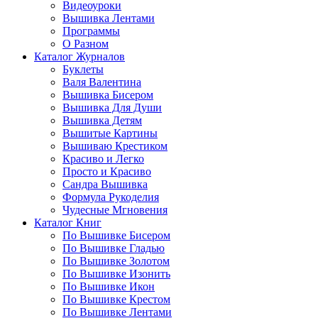
Видеоуроки
Вышивка Лентами
Программы
О Разном
Каталог Журналов
Буклеты
Валя Валентина
Вышивка Бисером
Вышивка Для Души
Вышивка Детям
Вышитые Картины
Вышиваю Крестиком
Красиво и Легко
Просто и Красиво
Сандра Вышивка
Формула Рукоделия
Чудесные Мгновения
Каталог Книг
По Вышивке Бисером
По Вышивке Гладью
По Вышивке Золотом
По Вышивке Изонить
По Вышивке Икон
По Вышивке Крестом
По Вышивке Лентами