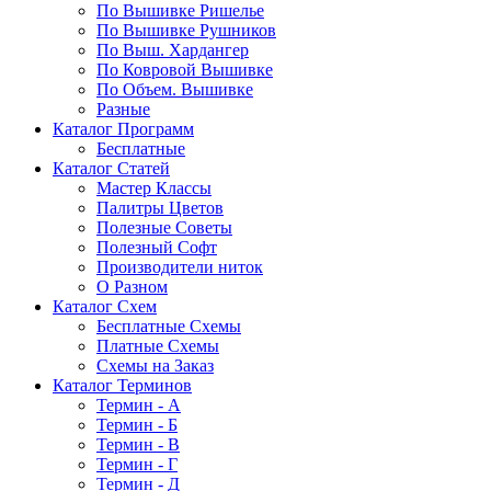
По Вышивке Ришелье
По Вышивке Рушников
По Выш. Хардангер
По Ковровой Вышивке
По Объем. Вышивке
Разные
Каталог Программ
Бесплатные
Каталог Статей
Мастер Классы
Палитры Цветов
Полезные Советы
Полезный Софт
Производители ниток
О Разном
Каталог Схем
Бесплатные Схемы
Платные Схемы
Схемы на Заказ
Каталог Терминов
Термин - А
Термин - Б
Термин - В
Термин - Г
Термин - Д