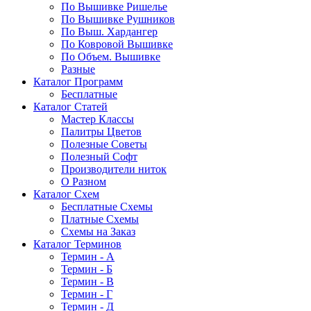
По Вышивке Ришелье
По Вышивке Рушников
По Выш. Хардангер
По Ковровой Вышивке
По Объем. Вышивке
Разные
Каталог Программ
Бесплатные
Каталог Статей
Мастер Классы
Палитры Цветов
Полезные Советы
Полезный Софт
Производители ниток
О Разном
Каталог Схем
Бесплатные Схемы
Платные Схемы
Схемы на Заказ
Каталог Терминов
Термин - А
Термин - Б
Термин - В
Термин - Г
Термин - Д