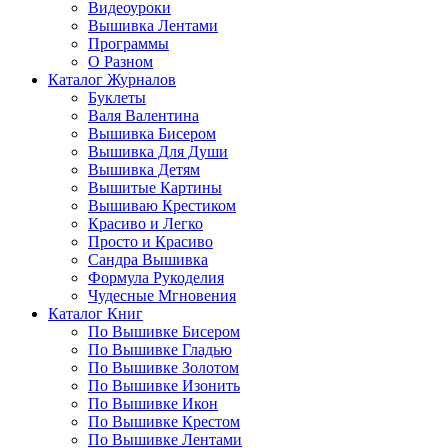
Видеоуроки
Вышивка Лентами
Программы
О Разном
Каталог Журналов
Буклеты
Валя Валентина
Вышивка Бисером
Вышивка Для Души
Вышивка Детям
Вышитые Картины
Вышиваю Крестиком
Красиво и Легко
Просто и Красиво
Сандра Вышивка
Формула Рукоделия
Чудесные Мгновения
Каталог Книг
По Вышивке Бисером
По Вышивке Гладью
По Вышивке Золотом
По Вышивке Изонить
По Вышивке Икон
По Вышивке Крестом
По Вышивке Лентами