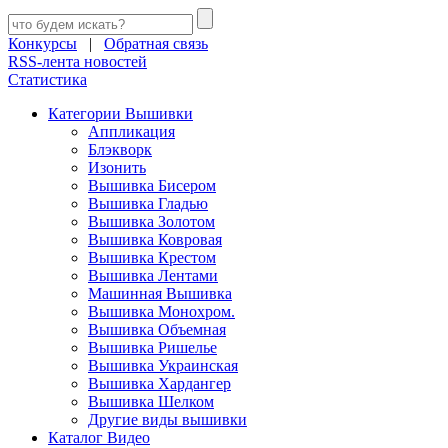
Конкурсы
|
Обратная связь
RSS-лента новостей
Статистика
Категории Вышивки
Аппликация
Блэкворк
Изонить
Вышивка Бисером
Вышивка Гладью
Вышивка Золотом
Вышивка Ковровая
Вышивка Крестом
Вышивка Лентами
Машинная Вышивка
Вышивка Монохром.
Вышивка Объемная
Вышивка Ришелье
Вышивка Украинская
Вышивка Хардангер
Вышивка Шелком
Другие виды вышивки
Каталог Видео