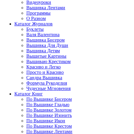
Видеоуроки
Вышивка Лентами
Программы
О Разном
Каталог Журналов
Буклеты
Валя Валентина
Вышивка Бисером
Вышивка Для Души
Вышивка Детям
Вышитые Картины
Вышиваю Крестиком
Красиво и Легко
Просто и Красиво
Сандра Вышивка
Формула Рукоделия
Чудесные Мгновения
Каталог Книг
По Вышивке Бисером
По Вышивке Гладью
По Вышивке Золотом
По Вышивке Изонить
По Вышивке Икон
По Вышивке Крестом
По Вышивке Лентами