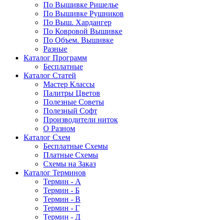
По Вышивке Ришелье
По Вышивке Рушников
По Выш. Хардангер
По Ковровой Вышивке
По Объем. Вышивке
Разные
Каталог Программ
Бесплатные
Каталог Статей
Мастер Классы
Палитры Цветов
Полезные Советы
Полезный Софт
Производители ниток
О Разном
Каталог Схем
Бесплатные Схемы
Платные Схемы
Схемы на Заказ
Каталог Терминов
Термин - А
Термин - Б
Термин - В
Термин - Г
Термин - Д