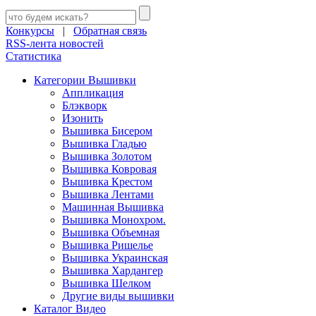
Конкурсы
|
Обратная связь
RSS-лента новостей
Статистика
Категории Вышивки
Аппликация
Блэкворк
Изонить
Вышивка Бисером
Вышивка Гладью
Вышивка Золотом
Вышивка Ковровая
Вышивка Крестом
Вышивка Лентами
Машинная Вышивка
Вышивка Монохром.
Вышивка Объемная
Вышивка Ришелье
Вышивка Украинская
Вышивка Хардангер
Вышивка Шелком
Другие виды вышивки
Каталог Видео