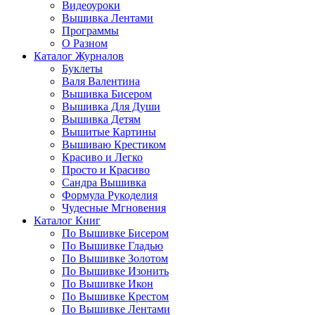
Видеоуроки
Вышивка Лентами
Программы
О Разном
Каталог Журналов
Буклеты
Валя Валентина
Вышивка Бисером
Вышивка Для Души
Вышивка Детям
Вышитые Картины
Вышиваю Крестиком
Красиво и Легко
Просто и Красиво
Сандра Вышивка
Формула Рукоделия
Чудесные Мгновения
Каталог Книг
По Вышивке Бисером
По Вышивке Гладью
По Вышивке Золотом
По Вышивке Изонить
По Вышивке Икон
По Вышивке Крестом
По Вышивке Лентами