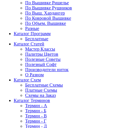
По Вышивке Ришелье
По Вышивке Рушников
По Выш. Хардангер
По Ковровой Вышивке
По Объем. Вышивке
Разные
Каталог Программ
Бесплатные
Каталог Статей
Мастер Классы
Палитры Цветов
Полезные Советы
Полезный Софт
Производители ниток
О Разном
Каталог Схем
Бесплатные Схемы
Платные Схемы
Схемы на Заказ
Каталог Терминов
Термин - А
Термин - Б
Термин - В
Термин - Г
Термин - Д