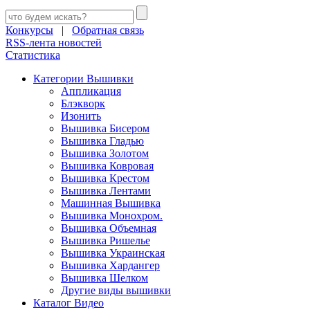
Конкурсы
|
Обратная связь
RSS-лента новостей
Статистика
Категории Вышивки
Аппликация
Блэкворк
Изонить
Вышивка Бисером
Вышивка Гладью
Вышивка Золотом
Вышивка Ковровая
Вышивка Крестом
Вышивка Лентами
Машинная Вышивка
Вышивка Монохром.
Вышивка Объемная
Вышивка Ришелье
Вышивка Украинская
Вышивка Хардангер
Вышивка Шелком
Другие виды вышивки
Каталог Видео