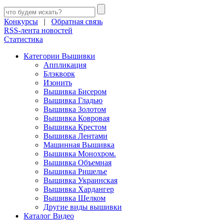
Конкурсы
|
Обратная связь
RSS-лента новостей
Статистика
Категории Вышивки
Аппликация
Блэкворк
Изонить
Вышивка Бисером
Вышивка Гладью
Вышивка Золотом
Вышивка Ковровая
Вышивка Крестом
Вышивка Лентами
Машинная Вышивка
Вышивка Монохром.
Вышивка Объемная
Вышивка Ришелье
Вышивка Украинская
Вышивка Хардангер
Вышивка Шелком
Другие виды вышивки
Каталог Видео