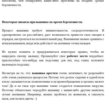
патологий, чем обнаружить какие-либо проблемы на поздних сроках
беременности.
Некоторые нюансы при вышивке во время беременности.
Процесс вышивки требует внимательности, сосредоточенности. И
одновременно он расслабляет, дает возможность привести свои эмоции в
порядок, настроиться на положительный ряд. Вышивание можно сравнить с
иглоукалыванием, когда игла действует на активные точки пальцев.
Но нужно помнить и придерживаться некоторых правил, чтобы не
навредить своему малышу. Организуйте свое
рабочее место
поудобнее:
приспособьте что-нибудь как подставку для ног, под спину положите
маленькую подушку.
Несмотря на то, что
вышивка крестом
очень затягивает, не разрешайте
себе очень увлекаться процессом. Потому что долгое сидение в одной позе
плохо сказывается на позвоночнике и на кровообращении в органах малого
таза! Да и на глаза при вышивке также создается повышенная нагрузка.
Поэтому обязательно чередуйте вышивку с каким-либо другим занятием,
лучше активным. Например, можно пройтись по комнатам, и смахнуть
пыль, или полить цветы. :)