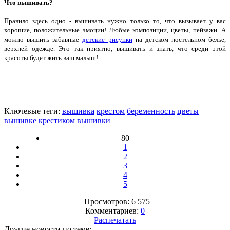
Что вышивать?
Правило здесь одно - вышивать нужно только то, что вызывает у вас
хорошие, положительные эмоции! Любые композиции, цветы, пейзажи. А
можно вышить забавные
детские рисунки
на детском постельном белье,
верхней одежде. Это так приятно, вышивать и знать, что среди этой
красоты будет жить ваш малыш!
Ключевые теги:
вышивка
крестом
беременность
цветы
вышивке
крестиком
вышивки
80
1
2
3
4
5
Просмотров: 6 575
Комментариев:
0
Распечатать
Другие новости по теме: