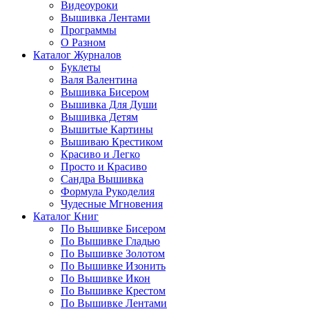
Видеоуроки
Вышивка Лентами
Программы
О Разном
Каталог Журналов
Буклеты
Валя Валентина
Вышивка Бисером
Вышивка Для Души
Вышивка Детям
Вышитые Картины
Вышиваю Крестиком
Красиво и Легко
Просто и Красиво
Сандра Вышивка
Формула Рукоделия
Чудесные Мгновения
Каталог Книг
По Вышивке Бисером
По Вышивке Гладью
По Вышивке Золотом
По Вышивке Изонить
По Вышивке Икон
По Вышивке Крестом
По Вышивке Лентами