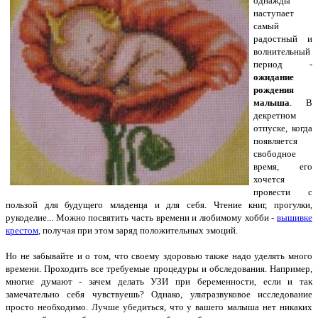
однажды
наступает
самый
радостный и
волнительный
период -
ожидание
рождения
малыша
. В
декретном
отпуске, когда
появляется
свободное
время, его
хочется
провести с
пользой для будущего младенца и для себя. Чтение книг, прогулки,
рукоделие... Можно посвятить часть времени и любимому хобби -
вышивке
крестом
, получая при этом заряд положительных эмоций.
Но не забывайте и о том, что своему здоровью также надо уделять много
времени. Проходить все требуемые процедуры и обследования. Например,
многие думают - зачем делать УЗИ при беременности, если и так
замечательно себя чувствуешь? Однако, ультразвуковое исследование
просто необходимо. Лучше убедиться, что у вашего малыша нет никаких