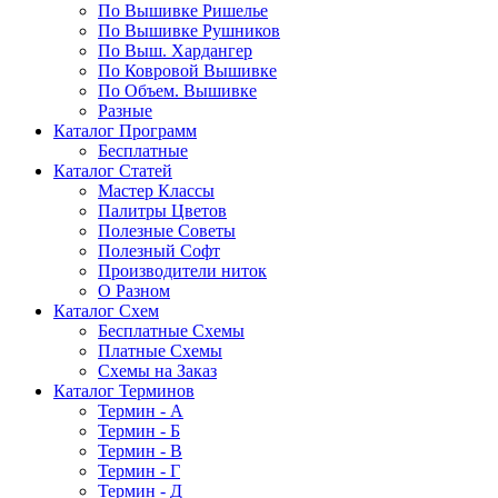
По Вышивке Ришелье
По Вышивке Рушников
По Выш. Хардангер
По Ковровой Вышивке
По Объем. Вышивке
Разные
Каталог Программ
Бесплатные
Каталог Статей
Мастер Классы
Палитры Цветов
Полезные Советы
Полезный Софт
Производители ниток
О Разном
Каталог Схем
Бесплатные Схемы
Платные Схемы
Схемы на Заказ
Каталог Терминов
Термин - А
Термин - Б
Термин - В
Термин - Г
Термин - Д