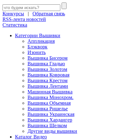
Конкурсы
|
Обратная связь
RSS-лента новостей
Статистика
Категории Вышивки
Аппликация
Блэкворк
Изонить
Вышивка Бисером
Вышивка Гладью
Вышивка Золотом
Вышивка Ковровая
Вышивка Крестом
Вышивка Лентами
Машинная Вышивка
Вышивка Монохром.
Вышивка Объемная
Вышивка Ришелье
Вышивка Украинская
Вышивка Хардангер
Вышивка Шелком
Другие виды вышивки
Каталог Видео