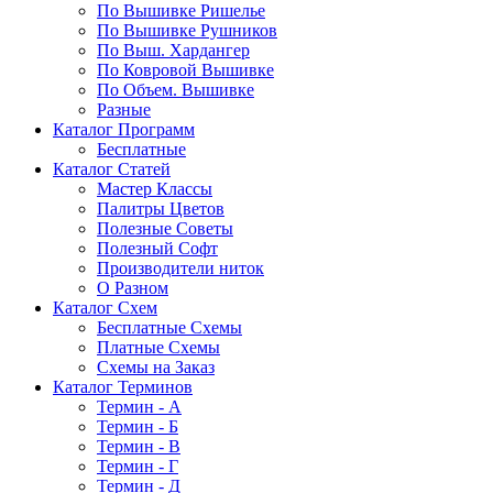
По Вышивке Ришелье
По Вышивке Рушников
По Выш. Хардангер
По Ковровой Вышивке
По Объем. Вышивке
Разные
Каталог Программ
Бесплатные
Каталог Статей
Мастер Классы
Палитры Цветов
Полезные Советы
Полезный Софт
Производители ниток
О Разном
Каталог Схем
Бесплатные Схемы
Платные Схемы
Схемы на Заказ
Каталог Терминов
Термин - А
Термин - Б
Термин - В
Термин - Г
Термин - Д