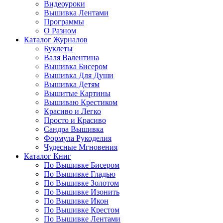
Видеоуроки
Вышивка Лентами
Программы
О Разном
Каталог Журналов
Буклеты
Валя Валентина
Вышивка Бисером
Вышивка Для Души
Вышивка Детям
Вышитые Картины
Вышиваю Крестиком
Красиво и Легко
Просто и Красиво
Сандра Вышивка
Формула Рукоделия
Чудесные Мгновения
Каталог Книг
По Вышивке Бисером
По Вышивке Гладью
По Вышивке Золотом
По Вышивке Изонить
По Вышивке Икон
По Вышивке Крестом
По Вышивке Лентами