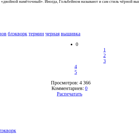
— «двойной намёточный». Иногда, Гольбейном называют и сам стиль чёрной вы
нов
блэкворк
термин
черная
вышивка
0
1
2
3
4
5
Просмотров: 4 366
Комментариев:
0
Распечатать
лэкворк