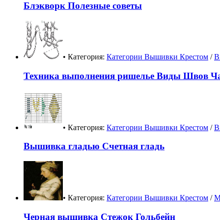
Блэкворк Полезные советы
• Категория:
Категории Вышивки Крестом
/
В
Техника выполнения ришелье Виды Швов Ча
• Категория:
Категории Вышивки Крестом
/
В
Вышивка гладью Счетная гладь
• Категория:
Категории Вышивки Крестом
/
М
Черная вышивка Стежок Гольбейн