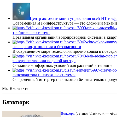
Центр автоматизации управления всей ИТ-инфр
Современная ИТ-инфраструктура — это сложный механиз
тройниковая система
Правильная организация водопроводной системы в кварт
освещения, отопления и безопасности
В современном мире технология прочно вошла в повседне
электричество или водяной контур
Создание комфортных условий для растений в теплице 
гипсокартона и натяжные системы
Современный интерьер невозможен без тщательно проду
Мы Вконтакте
Блэкворк
Блэкво
рк
(от англ. blackwork — чёр