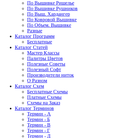
По Вышивке Ришелье
По Вышивке Рушников
По Выш. Хардангер
По Ковровой Вышивке
По Объем. Вышивке
Разные
Каталог Программ
Бесплатные
Каталог Статей
Мастер Классы
Палитры Цветов
Полезные Советы
Полезный Софт
Производители ниток
О Разном
Каталог Схем
Бесплатные Схемы
Платные Схемы
Схемы на Заказ
Каталог Терминов
Термин - А
Термин - Б
Термин - В
Термин - Г
Термин - Д