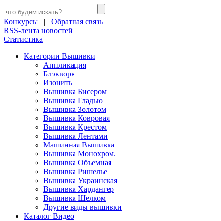
Конкурсы
|
Обратная связь
RSS-лента новостей
Статистика
Категории Вышивки
Аппликация
Блэкворк
Изонить
Вышивка Бисером
Вышивка Гладью
Вышивка Золотом
Вышивка Ковровая
Вышивка Крестом
Вышивка Лентами
Машинная Вышивка
Вышивка Монохром.
Вышивка Объемная
Вышивка Ришелье
Вышивка Украинская
Вышивка Хардангер
Вышивка Шелком
Другие виды вышивки
Каталог Видео