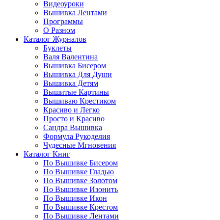
Видеоуроки
Вышивка Лентами
Программы
О Разном
Каталог Журналов
Буклеты
Валя Валентина
Вышивка Бисером
Вышивка Для Души
Вышивка Детям
Вышитые Картины
Вышиваю Крестиком
Красиво и Легко
Просто и Красиво
Сандра Вышивка
Формула Рукоделия
Чудесные Мгновения
Каталог Книг
По Вышивке Бисером
По Вышивке Гладью
По Вышивке Золотом
По Вышивке Изонить
По Вышивке Икон
По Вышивке Крестом
По Вышивке Лентами