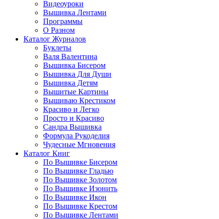
Видеоуроки
Вышивка Лентами
Программы
О Разном
Каталог Журналов
Буклеты
Валя Валентина
Вышивка Бисером
Вышивка Для Души
Вышивка Детям
Вышитые Картины
Вышиваю Крестиком
Красиво и Легко
Просто и Красиво
Сандра Вышивка
Формула Рукоделия
Чудесные Мгновения
Каталог Книг
По Вышивке Бисером
По Вышивке Гладью
По Вышивке Золотом
По Вышивке Изонить
По Вышивке Икон
По Вышивке Крестом
По Вышивке Лентами