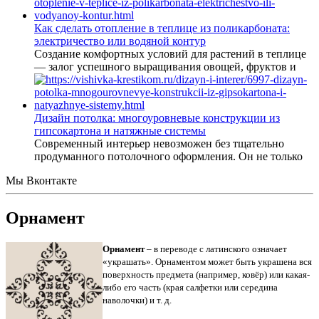
Как сделать отопление в теплице из поликарбоната:
электричество или водяной контур
Создание комфортных условий для растений в теплице
— залог успешного выращивания овощей, фруктов и
Дизайн потолка: многоуровневые конструкции из
гипсокартона и натяжные системы
Современный интерьер невозможен без тщательно
продуманного потолочного оформления. Он не только
Мы Вконтакте
Орнамент
Орнамент
– в переводе с латинского означает
«украшать». Орнаментом может быть украшена вся
поверхность предмета (например, ковёр) или какая-
либо его часть (края салфетки или середина
наволочки) и т. д.