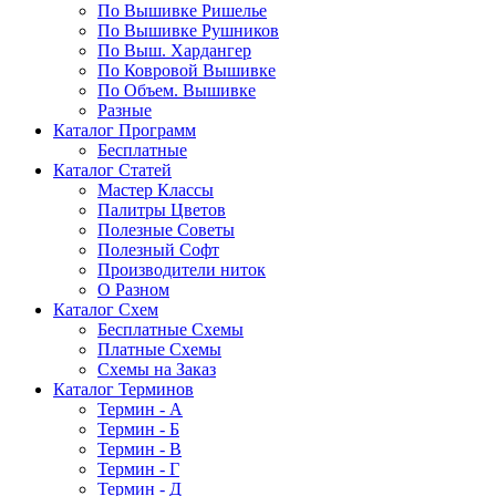
По Вышивке Ришелье
По Вышивке Рушников
По Выш. Хардангер
По Ковровой Вышивке
По Объем. Вышивке
Разные
Каталог Программ
Бесплатные
Каталог Статей
Мастер Классы
Палитры Цветов
Полезные Советы
Полезный Софт
Производители ниток
О Разном
Каталог Схем
Бесплатные Схемы
Платные Схемы
Схемы на Заказ
Каталог Терминов
Термин - А
Термин - Б
Термин - В
Термин - Г
Термин - Д