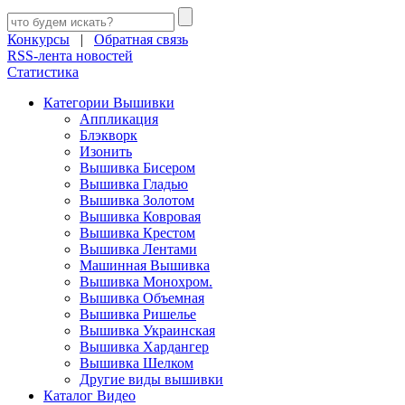
Конкурсы
|
Обратная связь
RSS-лента новостей
Статистика
Категории Вышивки
Аппликация
Блэкворк
Изонить
Вышивка Бисером
Вышивка Гладью
Вышивка Золотом
Вышивка Ковровая
Вышивка Крестом
Вышивка Лентами
Машинная Вышивка
Вышивка Монохром.
Вышивка Объемная
Вышивка Ришелье
Вышивка Украинская
Вышивка Хардангер
Вышивка Шелком
Другие виды вышивки
Каталог Видео