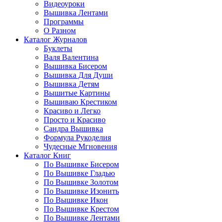
Видеоуроки
Вышивка Лентами
Программы
О Разном
Каталог Журналов
Буклеты
Валя Валентина
Вышивка Бисером
Вышивка Для Души
Вышивка Детям
Вышитые Картины
Вышиваю Крестиком
Красиво и Легко
Просто и Красиво
Сандра Вышивка
Формула Рукоделия
Чудесные Мгновения
Каталог Книг
По Вышивке Бисером
По Вышивке Гладью
По Вышивке Золотом
По Вышивке Изонить
По Вышивке Икон
По Вышивке Крестом
По Вышивке Лентами