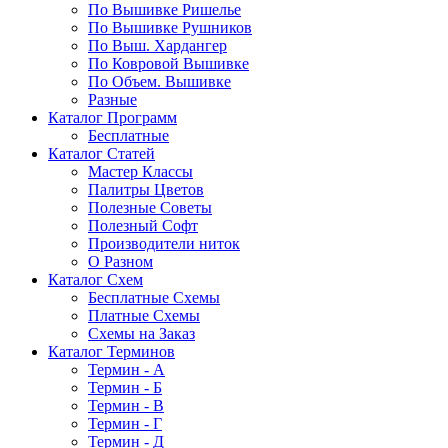
По Вышивке Ришелье
По Вышивке Рушников
По Выш. Хардангер
По Ковровой Вышивке
По Объем. Вышивке
Разные
Каталог Программ
Бесплатные
Каталог Статей
Мастер Классы
Палитры Цветов
Полезные Советы
Полезный Софт
Производители ниток
О Разном
Каталог Схем
Бесплатные Схемы
Платные Схемы
Схемы на Заказ
Каталог Терминов
Термин - А
Термин - Б
Термин - В
Термин - Г
Термин - Д