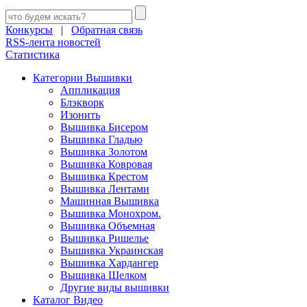
Конкурсы
|
Обратная связь
RSS-лента новостей
Статистика
Категории Вышивки
Аппликация
Блэкворк
Изонить
Вышивка Бисером
Вышивка Гладью
Вышивка Золотом
Вышивка Ковровая
Вышивка Крестом
Вышивка Лентами
Машинная Вышивка
Вышивка Монохром.
Вышивка Объемная
Вышивка Ришелье
Вышивка Украинская
Вышивка Хардангер
Вышивка Шелком
Другие виды вышивки
Каталог Видео