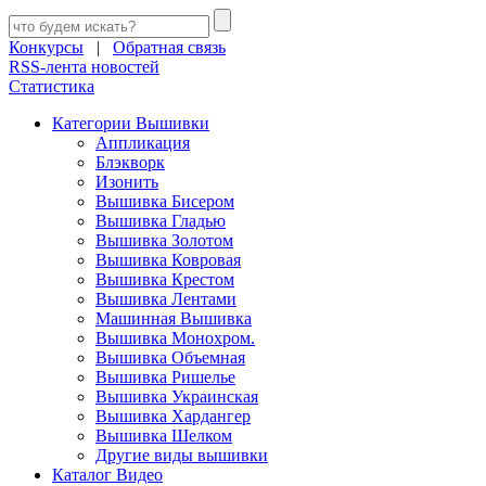
Конкурсы
|
Обратная связь
RSS-лента новостей
Статистика
Категории Вышивки
Аппликация
Блэкворк
Изонить
Вышивка Бисером
Вышивка Гладью
Вышивка Золотом
Вышивка Ковровая
Вышивка Крестом
Вышивка Лентами
Машинная Вышивка
Вышивка Монохром.
Вышивка Объемная
Вышивка Ришелье
Вышивка Украинская
Вышивка Хардангер
Вышивка Шелком
Другие виды вышивки
Каталог Видео