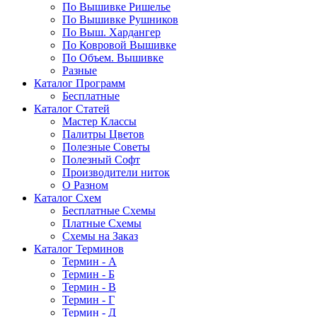
По Вышивке Ришелье
По Вышивке Рушников
По Выш. Хардангер
По Ковровой Вышивке
По Объем. Вышивке
Разные
Каталог Программ
Бесплатные
Каталог Статей
Мастер Классы
Палитры Цветов
Полезные Советы
Полезный Софт
Производители ниток
О Разном
Каталог Схем
Бесплатные Схемы
Платные Схемы
Схемы на Заказ
Каталог Терминов
Термин - А
Термин - Б
Термин - В
Термин - Г
Термин - Д