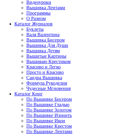
Видеоуроки
Вышивка Лентами
Программы
О Разном
Каталог Журналов
Буклеты
Валя Валентина
Вышивка Бисером
Вышивка Для Души
Вышивка Детям
Вышитые Картины
Вышиваю Крестиком
Красиво и Легко
Просто и Красиво
Сандра Вышивка
Формула Рукоделия
Чудесные Мгновения
Каталог Книг
По Вышивке Бисером
По Вышивке Гладью
По Вышивке Золотом
По Вышивке Изонить
По Вышивке Икон
По Вышивке Крестом
По Вышивке Лентами