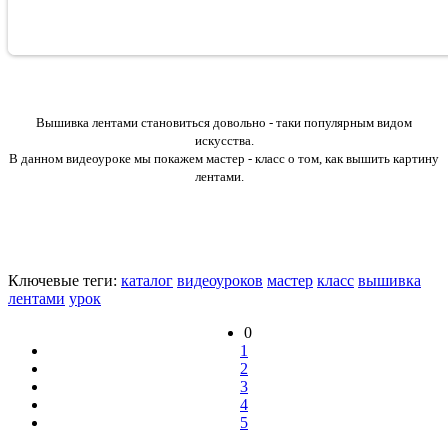
Вышивка лентами становиться довольно - таки популярным видом
искусства.
В данном видеоуроке мы покажем мастер - класс о том, как вышить картину
лентами.
Ключевые теги:
каталог
видеоуроков
мастер
класс
вышивка
лентами
урок
0
1
2
3
4
5