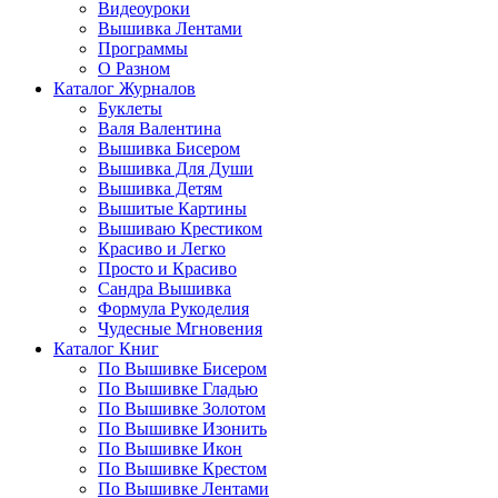
Видеоуроки
Вышивка Лентами
Программы
О Разном
Каталог Журналов
Буклеты
Валя Валентина
Вышивка Бисером
Вышивка Для Души
Вышивка Детям
Вышитые Картины
Вышиваю Крестиком
Красиво и Легко
Просто и Красиво
Сандра Вышивка
Формула Рукоделия
Чудесные Мгновения
Каталог Книг
По Вышивке Бисером
По Вышивке Гладью
По Вышивке Золотом
По Вышивке Изонить
По Вышивке Икон
По Вышивке Крестом
По Вышивке Лентами