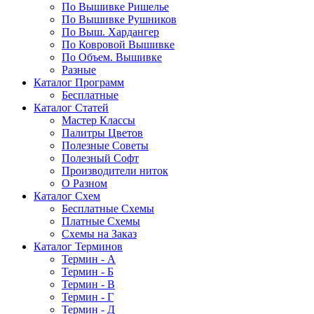
По Вышивке Ришелье
По Вышивке Рушников
По Выш. Хардангер
По Ковровой Вышивке
По Объем. Вышивке
Разные
Каталог Программ
Бесплатные
Каталог Статей
Мастер Классы
Палитры Цветов
Полезные Советы
Полезный Софт
Производители ниток
О Разном
Каталог Схем
Бесплатные Схемы
Платные Схемы
Схемы на Заказ
Каталог Терминов
Термин - А
Термин - Б
Термин - В
Термин - Г
Термин - Д