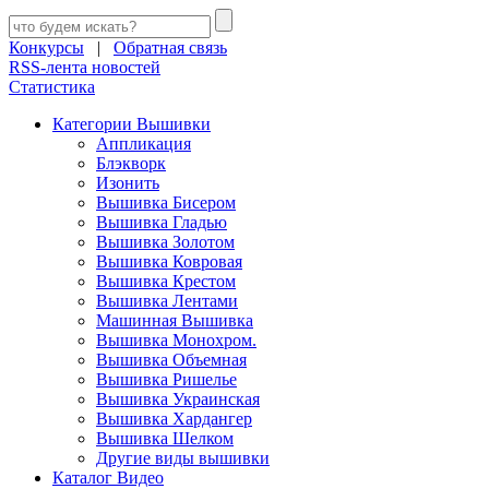
Конкурсы
|
Обратная связь
RSS-лента новостей
Статистика
Категории Вышивки
Аппликация
Блэкворк
Изонить
Вышивка Бисером
Вышивка Гладью
Вышивка Золотом
Вышивка Ковровая
Вышивка Крестом
Вышивка Лентами
Машинная Вышивка
Вышивка Монохром.
Вышивка Объемная
Вышивка Ришелье
Вышивка Украинская
Вышивка Хардангер
Вышивка Шелком
Другие виды вышивки
Каталог Видео