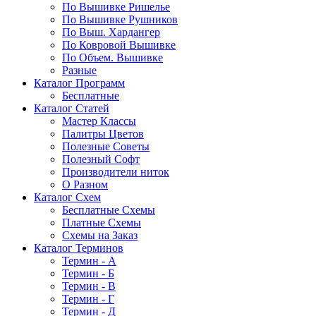
По Вышивке Ришелье
По Вышивке Рушников
По Выш. Хардангер
По Ковровой Вышивке
По Объем. Вышивке
Разные
Каталог Программ
Бесплатные
Каталог Статей
Мастер Классы
Палитры Цветов
Полезные Советы
Полезный Софт
Производители ниток
О Разном
Каталог Схем
Бесплатные Схемы
Платные Схемы
Схемы на Заказ
Каталог Терминов
Термин - А
Термин - Б
Термин - В
Термин - Г
Термин - Д