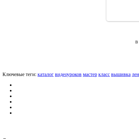
В 
Ключевые теги:
каталог
видеоуроков
мастер
класс
вышивка
ле