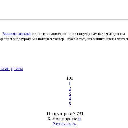
Вышивка лентами
становится довольно - таки популярным видом искусства.
данном видеоуроке мы покажем мастер - класс о том, как вышить цветы лента
нтами
цветы
100
1
2
3
4
5
Просмотров: 3 731
Комментариев:
0
Распечатать