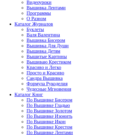
Видеоуроки
Вышивка Лентами
Программы
О Разном
Каталог Журналов
Буклеты
Валя Валентина
Вышивка Бисером
Вышивка Для Души
Вышивка Детям
Вышитые Картины
Вышиваю Крестиком
Красиво и Легко
Просто и Красиво
Сандра Вышивка
Формула Рукоделия
Чудесные Мгновения
Каталог Книг
По Вышивке Бисером
По Вышивке Гладью
По Вышивке Золотом
По Вышивке Изонить
По Вышивке Икон
По Вышивке Крестом
По Вышивке Лентами