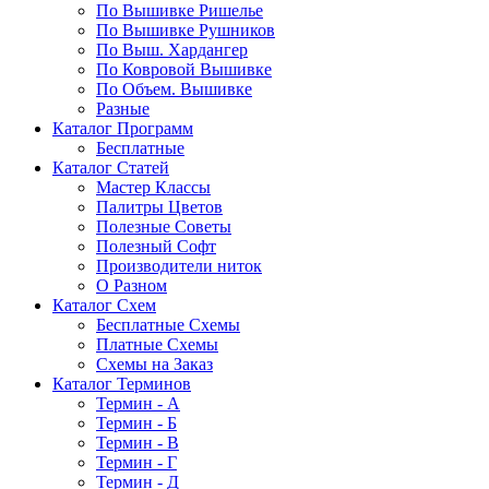
По Вышивке Ришелье
По Вышивке Рушников
По Выш. Хардангер
По Ковровой Вышивке
По Объем. Вышивке
Разные
Каталог Программ
Бесплатные
Каталог Статей
Мастер Классы
Палитры Цветов
Полезные Советы
Полезный Софт
Производители ниток
О Разном
Каталог Схем
Бесплатные Схемы
Платные Схемы
Схемы на Заказ
Каталог Терминов
Термин - А
Термин - Б
Термин - В
Термин - Г
Термин - Д