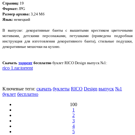
Страниц:
19
Формат:
JPG
Размер архива:
3,24 Мб
Язык:
немецкий
В выпуске: декоративные банты с вышитыми крестиком цветочными
мотивами, детскими персонажами, петушками (приведена подробная
инструкция для изготовления декоративного банта), стильные подушки,
декоративные мешочки на кухню.
Скачать
торрент
бесплатно
буклет
RICO Design выпуск №1:
rico 1.rar.torrent
Ключевые теги:
скачать
буклеты
RICO
Design
выпуск
№1
буклет
бесплатно
100
1
2
3
4
5