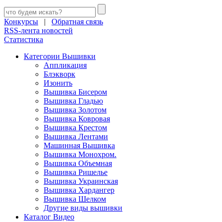
Конкурсы
|
Обратная связь
RSS-лента новостей
Статистика
Категории Вышивки
Аппликация
Блэкворк
Изонить
Вышивка Бисером
Вышивка Гладью
Вышивка Золотом
Вышивка Ковровая
Вышивка Крестом
Вышивка Лентами
Машинная Вышивка
Вышивка Монохром.
Вышивка Объемная
Вышивка Ришелье
Вышивка Украинская
Вышивка Хардангер
Вышивка Шелком
Другие виды вышивки
Каталог Видео