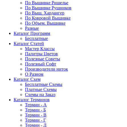
По Вышивке Ришелье
По Вышивке Рушников
По Выш. Хардангер
По Ковровой Вышивке
По Объем. Вышивке
Разные
Каталог Программ
Бесплатные
Каталог Статей
Мастер Классы
Палитры Цветов
Полезные Советы
Полезный Софт
Производители ниток
О Разном
Каталог Схем
Бесплатные Схемы
Платные Схемы
Схемы на Заказ
Каталог Терминов
Термин - А
Термин - Б
Термин - В
Термин - Г
Термин - Д