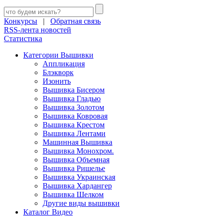
Конкурсы
|
Обратная связь
RSS-лента новостей
Статистика
Категории Вышивки
Аппликация
Блэкворк
Изонить
Вышивка Бисером
Вышивка Гладью
Вышивка Золотом
Вышивка Ковровая
Вышивка Крестом
Вышивка Лентами
Машинная Вышивка
Вышивка Монохром.
Вышивка Объемная
Вышивка Ришелье
Вышивка Украинская
Вышивка Хардангер
Вышивка Шелком
Другие виды вышивки
Каталог Видео