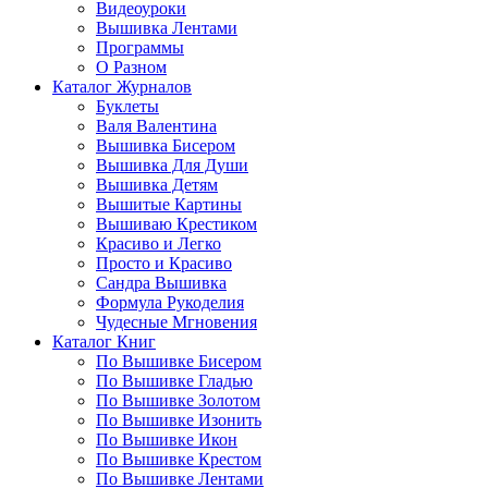
Видеоуроки
Вышивка Лентами
Программы
О Разном
Каталог Журналов
Буклеты
Валя Валентина
Вышивка Бисером
Вышивка Для Души
Вышивка Детям
Вышитые Картины
Вышиваю Крестиком
Красиво и Легко
Просто и Красиво
Сандра Вышивка
Формула Рукоделия
Чудесные Мгновения
Каталог Книг
По Вышивке Бисером
По Вышивке Гладью
По Вышивке Золотом
По Вышивке Изонить
По Вышивке Икон
По Вышивке Крестом
По Вышивке Лентами