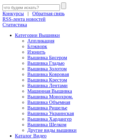
Конкурсы
|
Обратная связь
RSS-лента новостей
Статистика
Категории Вышивки
Аппликация
Блэкворк
Изонить
Вышивка Бисером
Вышивка Гладью
Вышивка Золотом
Вышивка Ковровая
Вышивка Крестом
Вышивка Лентами
Машинная Вышивка
Вышивка Монохром.
Вышивка Объемная
Вышивка Ришелье
Вышивка Украинская
Вышивка Хардангер
Вышивка Шелком
Другие виды вышивки
Каталог Видео