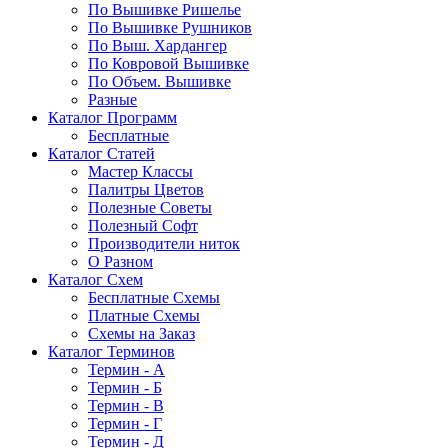
По Вышивке Ришелье
По Вышивке Рушников
По Выш. Хардангер
По Ковровой Вышивке
По Объем. Вышивке
Разные
Каталог Программ
Бесплатные
Каталог Статей
Мастер Классы
Палитры Цветов
Полезные Советы
Полезный Софт
Производители ниток
О Разном
Каталог Схем
Бесплатные Схемы
Платные Схемы
Схемы на Заказ
Каталог Терминов
Термин - А
Термин - Б
Термин - В
Термин - Г
Термин - Д