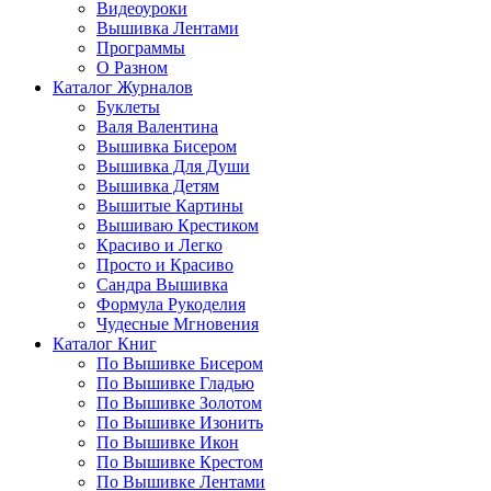
Видеоуроки
Вышивка Лентами
Программы
О Разном
Каталог Журналов
Буклеты
Валя Валентина
Вышивка Бисером
Вышивка Для Души
Вышивка Детям
Вышитые Картины
Вышиваю Крестиком
Красиво и Легко
Просто и Красиво
Сандра Вышивка
Формула Рукоделия
Чудесные Мгновения
Каталог Книг
По Вышивке Бисером
По Вышивке Гладью
По Вышивке Золотом
По Вышивке Изонить
По Вышивке Икон
По Вышивке Крестом
По Вышивке Лентами