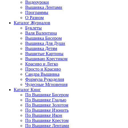
Видеоуроки
Вышивка Лентами
Программы
О Разном
Каталог Журналов
Буклеты
Валя Валентина
Вышивка Бисером
Вышивка Для Души
Вышивка Детям
Вышитые Картины
Вышиваю Крестиком
Красиво и Легко
Просто и Красиво
Сандра Вышивка
Формула Рукоделия
Чудесные Мгновения
Каталог Книг
По Вышивке Бисером
По Вышивке Гладью
По Вышивке Золотом
По Вышивке Изонить
По Вышивке Икон
По Вышивке Крестом
По Вышивке Лентами