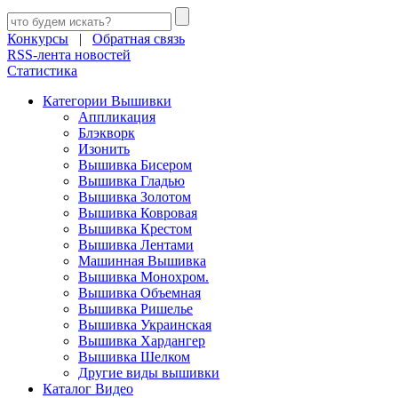
Конкурсы
|
Обратная связь
RSS-лента новостей
Статистика
Категории Вышивки
Аппликация
Блэкворк
Изонить
Вышивка Бисером
Вышивка Гладью
Вышивка Золотом
Вышивка Ковровая
Вышивка Крестом
Вышивка Лентами
Машинная Вышивка
Вышивка Монохром.
Вышивка Объемная
Вышивка Ришелье
Вышивка Украинская
Вышивка Хардангер
Вышивка Шелком
Другие виды вышивки
Каталог Видео