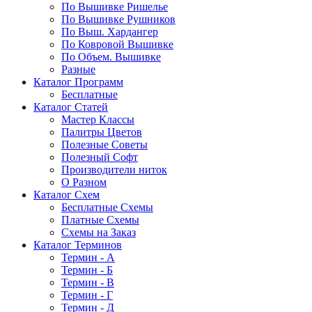
По Вышивке Ришелье
По Вышивке Рушников
По Выш. Хардангер
По Ковровой Вышивке
По Объем. Вышивке
Разные
Каталог Программ
Бесплатные
Каталог Статей
Мастер Классы
Палитры Цветов
Полезные Советы
Полезный Софт
Производители ниток
О Разном
Каталог Схем
Бесплатные Схемы
Платные Схемы
Схемы на Заказ
Каталог Терминов
Термин - А
Термин - Б
Термин - В
Термин - Г
Термин - Д