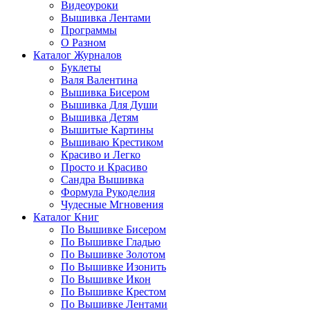
Видеоуроки
Вышивка Лентами
Программы
О Разном
Каталог Журналов
Буклеты
Валя Валентина
Вышивка Бисером
Вышивка Для Души
Вышивка Детям
Вышитые Картины
Вышиваю Крестиком
Красиво и Легко
Просто и Красиво
Сандра Вышивка
Формула Рукоделия
Чудесные Мгновения
Каталог Книг
По Вышивке Бисером
По Вышивке Гладью
По Вышивке Золотом
По Вышивке Изонить
По Вышивке Икон
По Вышивке Крестом
По Вышивке Лентами