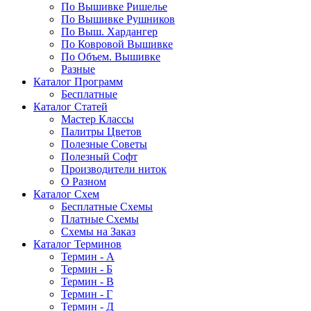
По Вышивке Ришелье
По Вышивке Рушников
По Выш. Хардангер
По Ковровой Вышивке
По Объем. Вышивке
Разные
Каталог Программ
Бесплатные
Каталог Статей
Мастер Классы
Палитры Цветов
Полезные Советы
Полезный Софт
Производители ниток
О Разном
Каталог Схем
Бесплатные Схемы
Платные Схемы
Схемы на Заказ
Каталог Терминов
Термин - А
Термин - Б
Термин - В
Термин - Г
Термин - Д