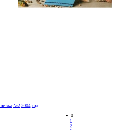
шивка
№2
2004
год
0
1
2