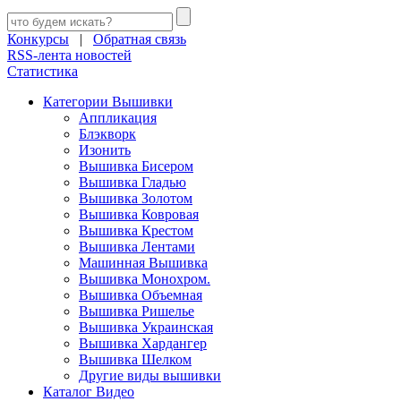
Конкурсы
|
Обратная связь
RSS-лента новостей
Статистика
Категории Вышивки
Аппликация
Блэкворк
Изонить
Вышивка Бисером
Вышивка Гладью
Вышивка Золотом
Вышивка Ковровая
Вышивка Крестом
Вышивка Лентами
Машинная Вышивка
Вышивка Монохром.
Вышивка Объемная
Вышивка Ришелье
Вышивка Украинская
Вышивка Хардангер
Вышивка Шелком
Другие виды вышивки
Каталог Видео