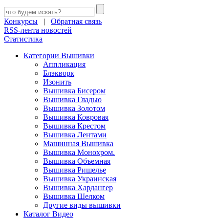
Конкурсы
|
Обратная связь
RSS-лента новостей
Статистика
Категории Вышивки
Аппликация
Блэкворк
Изонить
Вышивка Бисером
Вышивка Гладью
Вышивка Золотом
Вышивка Ковровая
Вышивка Крестом
Вышивка Лентами
Машинная Вышивка
Вышивка Монохром.
Вышивка Объемная
Вышивка Ришелье
Вышивка Украинская
Вышивка Хардангер
Вышивка Шелком
Другие виды вышивки
Каталог Видео