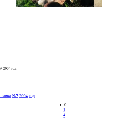
7 2004 год:
шивка
№7
2004
год
0
1
2