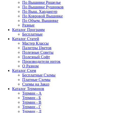
По Вышивке Ришелье
По Вышивке Рушников
По Выш. Хардангер
По Ковровой Вышивке
По Объем. Вышивке
Разные
Каталог Программ
Бесплатные
Каталог Статей
Мастер Классы
Палитры Цветов
Полезные Советы
Полезный Софт
Производители ниток
О Разном
Каталог Схем
Бесплатные Схемы
Платные Схемы
Схемы на Заказ
Каталог Терминов
Термин - А
Термин - Б
Термин - В
Термин - Г
Термин - Д