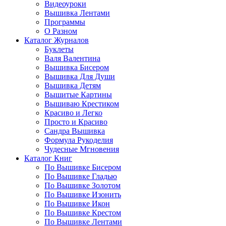
Видеоуроки
Вышивка Лентами
Программы
О Разном
Каталог Журналов
Буклеты
Валя Валентина
Вышивка Бисером
Вышивка Для Души
Вышивка Детям
Вышитые Картины
Вышиваю Крестиком
Красиво и Легко
Просто и Красиво
Сандра Вышивка
Формула Рукоделия
Чудесные Мгновения
Каталог Книг
По Вышивке Бисером
По Вышивке Гладью
По Вышивке Золотом
По Вышивке Изонить
По Вышивке Икон
По Вышивке Крестом
По Вышивке Лентами