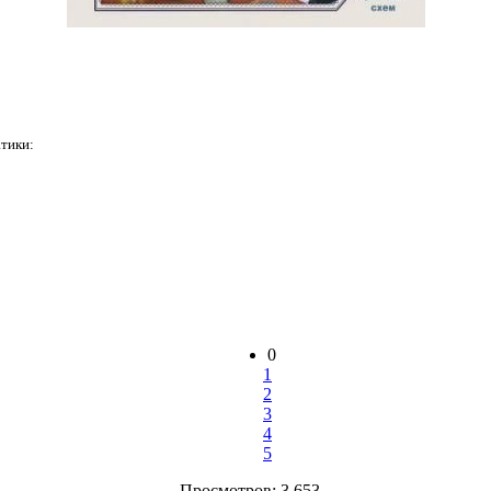
атики:
0
1
2
3
4
5
Просмотров: 3 653