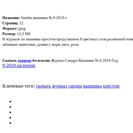
Название:
Sandra вышивка № 9 2010 г.
Страниц:
12
Формат:
jpeg
Размер:
12,3 Мб
В журнале по вышивке крестом представлено 8 цветных схем различной тем
забавные животные, домик у моря, авто, роза.
Скачать
торрент
бесплатно
Журнал Сандра Вышивка № 9 2010 Год:
9-2010.rar.torrent
Ключевые теги:
скачать
журнал
сандра
вышивка
крестом