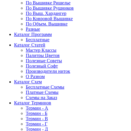
По Вышивке Ришелье
По Вышивке Рушников
По Выш. Хардангер
По Ковровой Вышивке
По Объем. Вышивке
Разные
Каталог Программ
Бесплатные
Каталог Статей
Мастер Классы
Палитры Цветов
Полезные Советы
Полезный Софт
Производители ниток
О Разном
Каталог Схем
Бесплатные Схемы
Платные Схемы
Схемы на Заказ
Каталог Терминов
Термин - А
Термин - Б
Термин - В
Термин - Г
Термин - Д