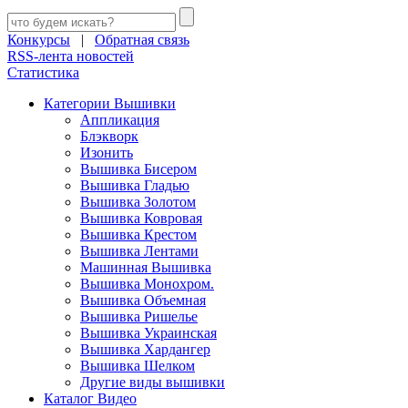
Конкурсы
|
Обратная связь
RSS-лента новостей
Статистика
Категории Вышивки
Аппликация
Блэкворк
Изонить
Вышивка Бисером
Вышивка Гладью
Вышивка Золотом
Вышивка Ковровая
Вышивка Крестом
Вышивка Лентами
Машинная Вышивка
Вышивка Монохром.
Вышивка Объемная
Вышивка Ришелье
Вышивка Украинская
Вышивка Хардангер
Вышивка Шелком
Другие виды вышивки
Каталог Видео