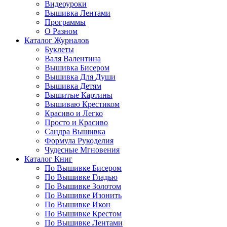
Видеоуроки
Вышивка Лентами
Программы
О Разном
Каталог Журналов
Буклеты
Валя Валентина
Вышивка Бисером
Вышивка Для Души
Вышивка Детям
Вышитые Картины
Вышиваю Крестиком
Красиво и Легко
Просто и Красиво
Сандра Вышивка
Формула Рукоделия
Чудесные Мгновения
Каталог Книг
По Вышивке Бисером
По Вышивке Гладью
По Вышивке Золотом
По Вышивке Изонить
По Вышивке Икон
По Вышивке Крестом
По Вышивке Лентами