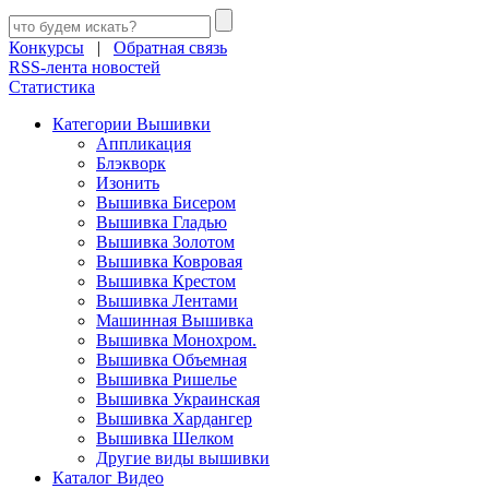
Конкурсы
|
Обратная связь
RSS-лента новостей
Статистика
Категории Вышивки
Аппликация
Блэкворк
Изонить
Вышивка Бисером
Вышивка Гладью
Вышивка Золотом
Вышивка Ковровая
Вышивка Крестом
Вышивка Лентами
Машинная Вышивка
Вышивка Монохром.
Вышивка Объемная
Вышивка Ришелье
Вышивка Украинская
Вышивка Хардангер
Вышивка Шелком
Другие виды вышивки
Каталог Видео