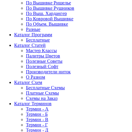
По Вышивке Ришелье
По Вышивке Рушников
По Выш. Хардангер
По Ковровой Вышивке
По Объем. Вышивке
Разные
Каталог Программ
Бесплатные
Каталог Статей
Мастер Классы
Палитры Цветов
Полезные Советы
Полезный Софт
Производители ниток
О Разном
Каталог Схем
Бесплатные Схемы
Платные Схемы
Схемы на Заказ
Каталог Терминов
Термин - А
Термин - Б
Термин - В
Термин - Г
Термин - Д