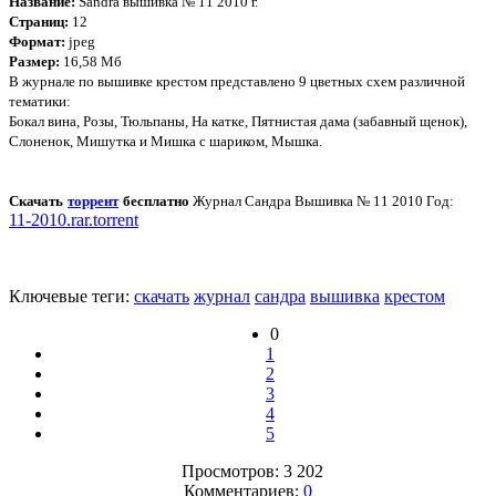
Название:
Sandra вышивка № 11 2010 г.
Страниц:
12
Формат:
jpeg
Размер:
16,58 Мб
В журнале по вышивке крестом представлено 9 цветных схем различной
тематики:
Бокал вина, Розы, Тюльпаны, На катке, Пятнистая дама (забавный щенок),
Слоненок, Мишутка и Мишка с шариком, Мышка.
Скачать
торрент
бесплатно
Журнал Сандра Вышивка № 11 2010 Год:
11-2010.rar.torrent
Ключевые теги:
скачать
журнал
сандра
вышивка
крестом
0
1
2
3
4
5
Просмотров: 3 202
Комментариев:
0