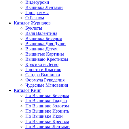
Видеоуроки
Вышивка Лентами
Программы
О Разном
Каталог Журналов
Буклеты
Валя Валентина
Вышивка Бисером
Вышивка Для Души
Вышивка Детям
Вышитые Картины
Вышиваю Крестиком
Красиво и Легко
Просто и Красиво
Сандра Вышивка
Формула Рукоделия
Чудесные Мгновения
Каталог Книг
По Вышивке Бисером
По Вышивке Гладью
По Вышивке Золотом
По Вышивке Изонить
По Вышивке Икон
По Вышивке Крестом
По Вышивке Лентами